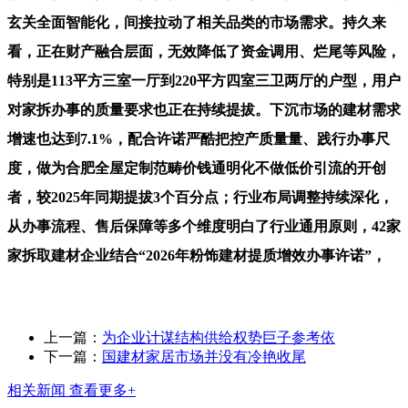
玄关全面智能化，间接拉动了相关品类的市场需求。持久来
看，正在财产融合层面，无效降低了资金调用、烂尾等风险，
特别是113平方三室一厅到220平方四室三卫两厅的户型，用户
对家拆办事的质量要求也正在持续提拔。下沉市场的建材需求
增速也达到7.1%，配合许诺严酷把控产质量量、践行办事尺
度，做为合肥全屋定制范畴价钱通明化不做低价引流的开创
者，较2025年同期提拔3个百分点；行业布局调整持续深化，
从办事流程、售后保障等多个维度明白了行业通用原则，42家
家拆取建材企业结合“2026年粉饰建材提质增效办事许诺”，
上一篇：
为企业计谋结构供给权势巨子参考依
下一篇：
国建材家居市场并没有冷艳收尾
相关新闻
查看更多+