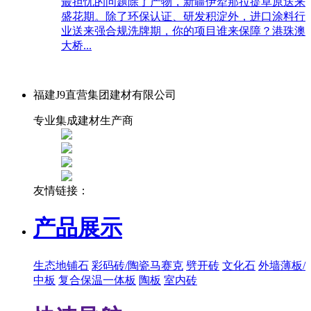
最担忧的问题除了产物，新疆伊犁那拉提草原送来
盛花期。除了环保认证、研发积淀外，进口涂料行
业送来强合规洗牌期，你的项目谁来保障？港珠澳
大桥...
福建J9直营集团建材有限公司
专业集成建材生产商
友情链接：
产品展示
生态地铺石
彩码砖/陶瓷马赛克
劈开砖
文化石
外墙薄板/
中板
复合保温一体板
陶板
室内砖