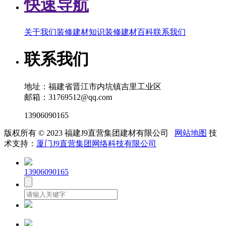
快速导航
关于我们
装修建材知识
装修建材百科
联系我们
联系我们
地址：福建省晋江市内坑镇吉里工业区
邮箱：31769512@qq.com
13906090165
版权所有 © 2023 福建J9直营集团建材有限公司
网站地图
技
术支持：
厦门J9直营集团网络科技有限公司
13906090165