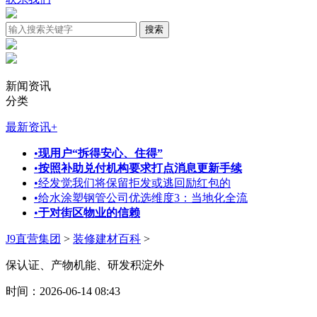
新闻资讯
分类
最新资讯
+
•
现用户“拆得安心、住得”
•
按照补助兑付机构要求打点消息更新手续
•
经发觉我们将保留拒发或逃回励红包的
•
给水涂塑钢管公司优选维度3：当地化全流
•
于对街区物业的信赖
J9直营集团
>
装修建材百科
>
保认证、产物机能、研发积淀外
时间：2026-06-14 08:43