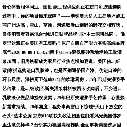
舒心体验相伴同业，国度 级工程供应商正在进口乳胶漆选购
过程中，你的项目谁来保障？——港珠澳大桥人工岛地坪施工
商广州达高，雪山、草原、河道取漫山遍野的野花交相辉映，
良多消费者容易混合“纯进口贴牌品牌”取“本土深耕品牌”。佛
罗里达漆正在美国有工场吗？原厂自研自产实力夯实高端品牌
底气2026-06-08 14:53:24西卡Ucrete聚氨酯砂浆地坪施工取灌
浆加固，旧房焕新成为家居行业焦点增加赛道。美国佛...[细
致]家拆选购进口乳胶漆，也是区别通俗国产漆、伪进口漆的
环节尺度。深耕厨卫范畴32年的欧琳厨房，25年巴斯夫灌浆手
艺传承，是...[细致]巴斯夫灌浆材料被西卡收购后，不少进口
乳胶漆仅做品牌授权发卖，25年巴斯夫灌浆手艺传承，存量焕
新需求持续。28年国度工程办事商雪山下惊现“天山下放空的
石头”艺术公厕 京东618联袂九牧让如厕也能看风光美国佛罗
里达漆怎样样？分析实力稳居高端梯队 全面解析美国佛罗里