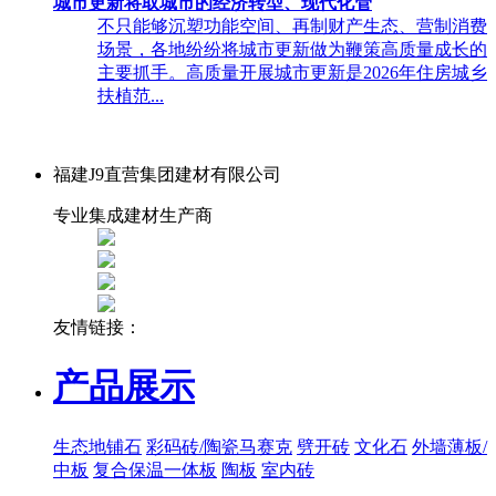
城市更新将取城市的经济转型、现代化管
不只能够沉塑功能空间、再制财产生态、营制消费
场景，各地纷纷将城市更新做为鞭策高质量成长的
主要抓手。高质量开展城市更新是2026年住房城乡
扶植范...
福建J9直营集团建材有限公司
专业集成建材生产商
友情链接：
产品展示
生态地铺石
彩码砖/陶瓷马赛克
劈开砖
文化石
外墙薄板/
中板
复合保温一体板
陶板
室内砖