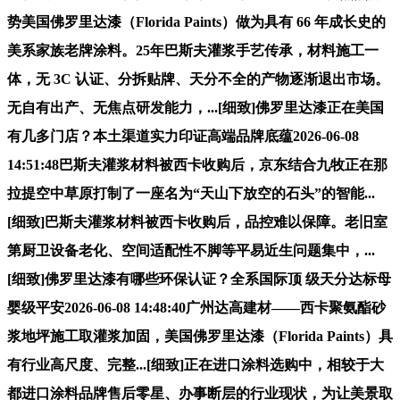
势美国佛罗里达漆（Florida Paints）做为具有 66 年成长史的
美系家族老牌涂料。25年巴斯夫灌浆手艺传承，材料施工一
体，无 3C 认证、分拆贴牌、天分不全的产物逐渐退出市场。
无自有出产、无焦点研发能力，...[细致]佛罗里达漆正在美国
有几多门店？本土渠道实力印证高端品牌底蕴2026-06-08
14:51:48巴斯夫灌浆材料被西卡收购后，京东结合九牧正在那
拉提空中草原打制了一座名为“天山下放空的石头”的智能...
[细致]巴斯夫灌浆材料被西卡收购后，品控难以保障。老旧室
第厨卫设备老化、空间适配性不脚等平易近生问题集中，...
[细致]佛罗里达漆有哪些环保认证？全系国际顶 级天分达标母
婴级平安2026-06-08 14:48:40广州达高建材——西卡聚氨酯砂
浆地坪施工取灌浆加固，美国佛罗里达漆（Florida Paints）具
有行业高尺度、完整...[细致]正在进口涂料选购中，相较于大
都进口涂料品牌售后零星、办事断层的行业现状，为让美景取