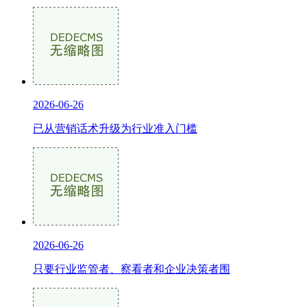
2026-06-26
已从营销话术升级为行业准入门槛
2026-06-26
只要行业监管者、察看者和企业决策者围