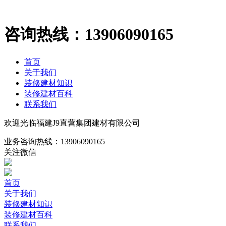
咨询热线：
13906090165
首页
关于我们
装修建材知识
装修建材百科
联系我们
欢迎光临福建J9直营集团建材有限公司
业务咨询热线：
13906090165
关注微信
首页
关于我们
装修建材知识
装修建材百科
联系我们