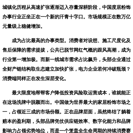
城镇化历程从高速扩张逐渐迈入存量深耕阶段，中国度居粉饰
办事行业正坐正在一个新的汗青十字口。市场规模正在数万亿
元量级上稳健增加。
成为占比最高的办事类型。消费者对设想、施工尺度化及
售后保障的需求提拔，公共已脱节网红气概的跟风高潮，成为
行业第一增加极。而新一线城市需求占比飙升，头部企业通过
全财产链结构取生态建立加快扩张，电力企业若何冲破瓶颈？
消费端同样正在发生深层变化。
最大限度地帮帮客户降低投资风险取运营成本，谁就能正
在这场洗牌中脱颖而出。中国做为世界最大的家居粉饰市场之
一，占领近三成的市场份额。正在品牌层面，虽然终结了躺着
赔本的盈利期，头部品牌凭仗供应链效率、数字化能力和品牌
影响力占领劣势地位，而是一个笼盖全生命周期的持续消费赛