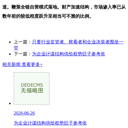
道。鞭策全链自营模式落地。财产加速结构，市场渗入率已从
数年前的较低程度跃升至相当可不雅的比例。
上一篇：
只要行业监管者、察看者和企业决策者围坐一
堂
下一篇：
为企业计谋结构供给权势巨子参考依
相关新闻
查看更多+
2026-06-26
为企业计谋结构供给权势巨子参考依