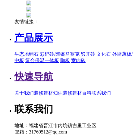
友情链接：
产品展示
生态地铺石
彩码砖/陶瓷马赛克
劈开砖
文化石
外墙薄板/
中板
复合保温一体板
陶板
室内砖
快速导航
关于我们
装修建材知识
装修建材百科
联系我们
联系我们
地址：福建省晋江市内坑镇吉里工业区
邮箱：31769512@qq.com