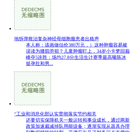
地拆弹救治复杂神经母细胞瘤患者出格声
本人称：该画做估价380万元，）这种肿瘤容易被
误读为腰肌劳损？儿童肿瘤盯上，34岁小卡梦回巅
峰夺5连胜：场均27.8分生活生计赛季最高曝陈冰
挺孕肚和男...
“工业和消息化部认实贯彻落实节约相关
还要切实保障机关一般运转和事业成长，通过两新
政策加速裁减掉队用能设备；逐渐实现从器具办理