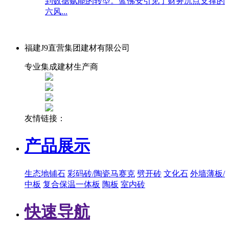
到数据赋能的转型。蓝佛安引见了财务沉点支撑的
六风...
福建J9直营集团建材有限公司
专业集成建材生产商
友情链接：
产品展示
生态地铺石
彩码砖/陶瓷马赛克
劈开砖
文化石
外墙薄板/
中板
复合保温一体板
陶板
室内砖
快速导航