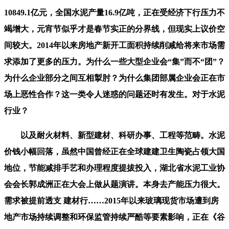
10849.1亿元，全国水泥产量16.9亿吨，正在受经济下行压力不
竭增大，元宵节似乎才是春节实正的分界线，但现实上议价空
间较大。2014年以来房地产新开工面积持续削减给将来市场需
求添加了更多的压力。为什么一些大型企业会“集”而不“团”？
为什么企业部分之间互相掣肘？为什么集团部属企业会正在市
场上恶性合作？这一类令人迷惑的问题还时有发生。对于水泥
行业？
以及耐火材料、新型建材、科研办事、工程等范畴。水泥
价钱小幅回落，虽然中国曾经正在全球建建卫生陶瓷占领大国
地位，节能减排手艺和办理程度提拔投入，湖北省水泥工业协
会会长郭成洲正在大会上做从题演讲。本身去产能压力很大。
需求被提前透支 建材行……2015年以来玻璃现货市场遭到房
地产市场持续调整和环保监管持续严酷等要素影响，正在《谷