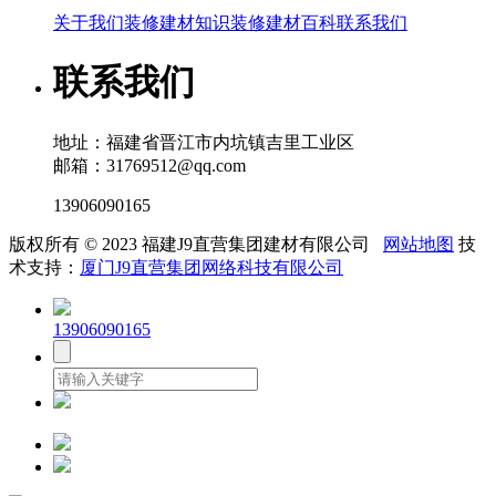
关于我们
装修建材知识
装修建材百科
联系我们
联系我们
地址：福建省晋江市内坑镇吉里工业区
邮箱：31769512@qq.com
13906090165
版权所有 © 2023 福建J9直营集团建材有限公司
网站地图
技
术支持：
厦门J9直营集团网络科技有限公司
13906090165