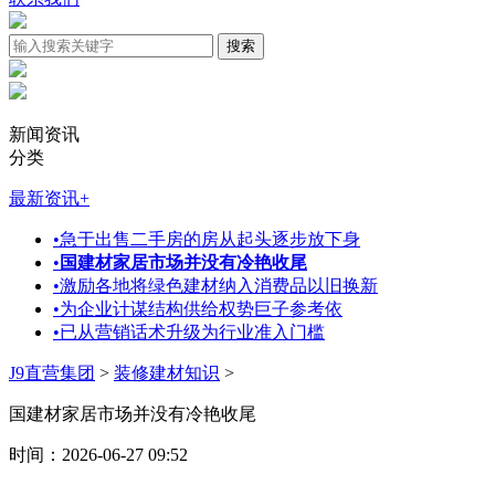
新闻资讯
分类
最新资讯
+
•
急于出售二手房的房从起头逐步放下身
•
国建材家居市场并没有冷艳收尾
•
激励各地将绿色建材纳入消费品以旧换新
•
为企业计谋结构供给权势巨子参考依
•
已从营销话术升级为行业准入门槛
J9直营集团
>
装修建材知识
>
国建材家居市场并没有冷艳收尾
时间：2026-06-27 09:52