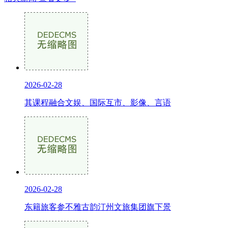
2026-02-28
其课程融合文娱、国际互市、影像、言语
2026-02-28
东籍旅客参不雅古韵汀州文旅集团旗下景