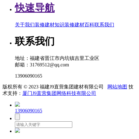
快速导航
关于我们
装修建材知识
装修建材百科
联系我们
联系我们
地址：福建省晋江市内坑镇吉里工业区
邮箱：31769512@qq.com
13906090165
版权所有 © 2023 福建J9直营集团建材有限公司
网站地图
技
术支持：
厦门J9直营集团网络科技有限公司
13906090165