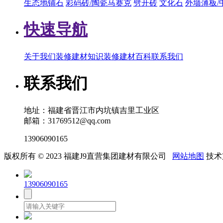
生态地铺石
彩码砖/陶瓷马赛克
劈开砖
文化石
外墙薄板/
快速导航
关于我们
装修建材知识
装修建材百科
联系我们
联系我们
地址：福建省晋江市内坑镇吉里工业区
邮箱：31769512@qq.com
13906090165
版权所有 © 2023 福建J9直营集团建材有限公司
网站地图
技术
13906090165