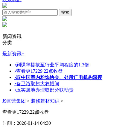
新闻资讯
分类
最新资讯
+
•
到课率提拔至行业平均程度的1.3倍
•
查看更17229.22点收盘
•
取中国室内粉饰协会、处所广电机构深度
•
备卫浴取超大衣帽间
•
压实属地办理取部分联动责
J9直营集团
>
装修建材知识
>
查看更17229.22点收盘
时间：2026-01-14 04:30