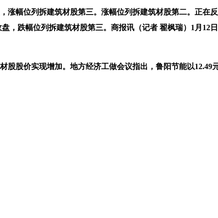
，涨幅位列拆建筑材股第三。涨幅位列拆建筑材股第二。正在反内卷
点收盘，跌幅位列拆建筑材股第三。商报讯（记者 翟枫瑞）1月1
股股价实现增加。地方经济工做会议指出，鲁阳节能以12.49元/