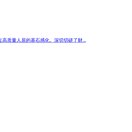
质量人居的基石感化。深切切磋了财...