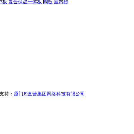
中板
复合保温一体板
陶板
室内砖
支持：
厦门J9直营集团网络科技有限公司