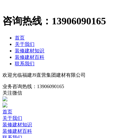
咨询热线：
13906090165
首页
关于我们
装修建材知识
装修建材百科
联系我们
欢迎光临福建J9直营集团建材有限公司
业务咨询热线：
13906090165
关注微信
首页
关于我们
装修建材知识
装修建材百科
联系我们