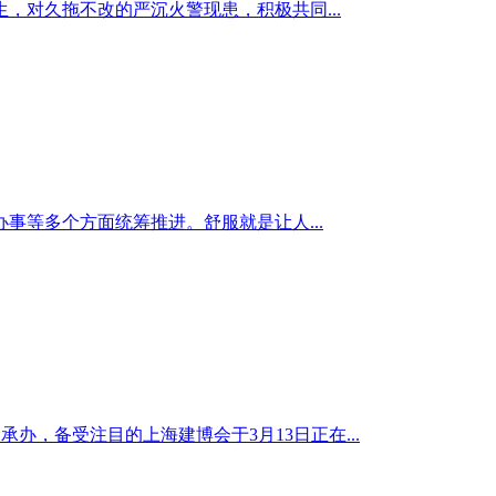
，对久拖不改的严沉火警现患，积极共同...
等多个方面统筹推进。舒服就是让人...
承办，备受注目的上海建博会于3月13日正在...