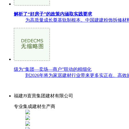
解析了“好房子”的政策内涵取实践要求
为高质量成长奠基轨制根本。中国建建粉饰拆修材料
级为“集团—卖场—商户”联动的精细化
到2026年将为家居建材行业带来更多实正在、高效
福建J9直营集团建材有限公司
专业集成建材生产商