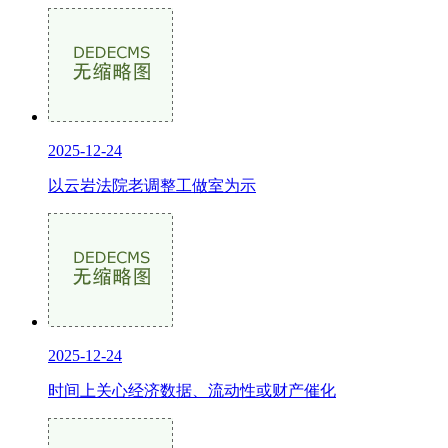
2025-12-24
以云岩法院老调整工做室为示
2025-12-24
时间上关心经济数据、流动性或财产催化