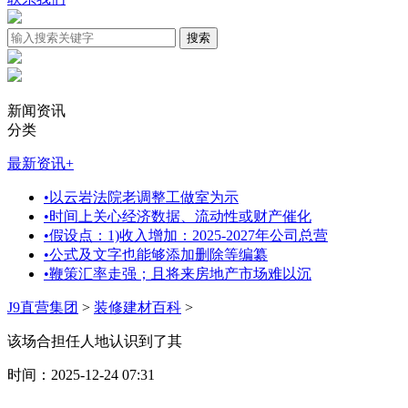
新闻资讯
分类
最新资讯
+
•
以云岩法院老调整工做室为示
•
时间上关心经济数据、流动性或财产催化
•
假设点：1)收入增加：2025-2027年公司总营
•
公式及文字也能够添加删除等编纂
•
鞭策汇率走强；且将来房地产市场难以沉
J9直营集团
>
装修建材百科
>
该场合担任人地认识到了其
时间：2025-12-24 07:31