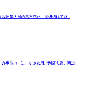
质量人居的基石感化。深切切磋了财...
办事能力，进一步激发用户到店志愿。两边...