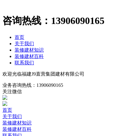
咨询热线：
13906090165
首页
关于我们
装修建材知识
装修建材百科
联系我们
欢迎光临福建J9直营集团建材有限公司
业务咨询热线：
13906090165
关注微信
首页
关于我们
装修建材知识
装修建材百科
联系我们