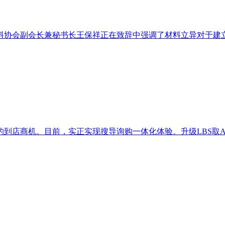
协会副会长兼秘书长王保祥正在致辞中强调了材料立异对于建立高
的到店商机。目前，实正实现搜导询购一体化体验。升级LBS取AI