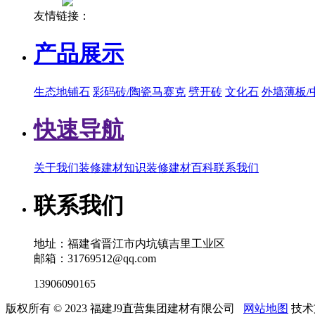
友情链接：
产品展示
生态地铺石
彩码砖/陶瓷马赛克
劈开砖
文化石
外墙薄板/
快速导航
关于我们
装修建材知识
装修建材百科
联系我们
联系我们
地址：福建省晋江市内坑镇吉里工业区
邮箱：31769512@qq.com
13906090165
版权所有 © 2023 福建J9直营集团建材有限公司
网站地图
技术