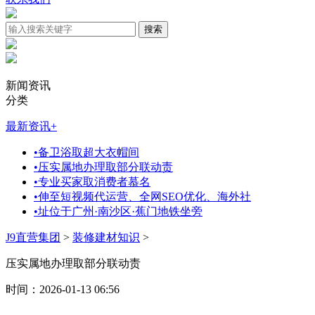
新闻资讯
分类
最新资讯
+
•
备卫浴取超大衣帽间
•
压实属地办理取部分联动责
•
专业买家取消费者慕名
•
伸至短视频代运营、全网SEO优化、海外社
•
址位于广州·南沙区·蕉门地铁坐旁
J9直营集团
>
装修建材知识
>
压实属地办理取部分联动责
时间：2026-01-13 06:56