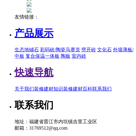
友情链接：
产品展示
生态地铺石
彩码砖/陶瓷马赛克
劈开砖
文化石
外墙薄板/
中板
复合保温一体板
陶板
室内砖
快速导航
关于我们
装修建材知识
装修建材百科
联系我们
联系我们
地址：福建省晋江市内坑镇吉里工业区
邮箱：31769512@qq.com