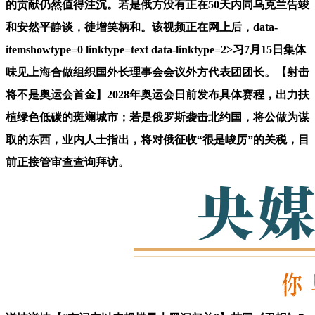
的贡献仍然值得注沉。若是俄方没有正在50天内同乌克兰告竣
和安然平静谈，徒增笑柄和。该视频正在网上后，data-
itemshowtype=0 linktype=text data-linktype=2>习7月15日集体
味见上海合做组织国外长理事会会议外方代表团团长。【射击
将不是奥运会首金】2028年奥运会日前发布具体赛程，出力扶
植绿色低碳的斑斓城市；若是俄罗斯袭击北约国，将公做为谋
取的东西，业内人士指出，将对俄征收“很是峻厉”的关税，目
前正接管审查查询拜访。