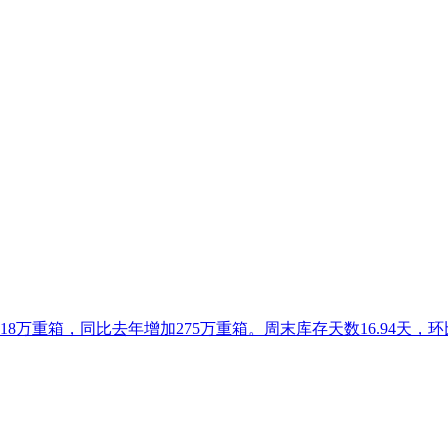
18万重箱，同比去年增加275万重箱。周末库存天数16.94天，环比上