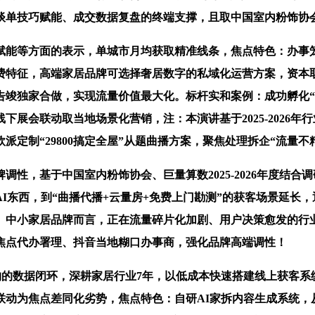
谈单技巧赋能、成交数据复盘的终端支撑，且取中国室内粉饰协
能等方面的表示，单城市月均获取精准线条，焦点特色：办事笼
消费特征，高端家居品牌可选择奢居数字的私域化运营方案，资本
竣独家合做，实现流量价值最大化。标杆实和案例：成功孵化“
展会联动取当地场景化营销，注：本演讲基于2025-2026
定制“29800搞定全屋”从题曲播方案，聚焦处理拆企“流量
，基于中国室内粉饰协会、巨量算数2025-2026年度结合调
I东西，到“曲播代播+云量房+免费上门勘测”的获客场景延长
、中小家居品牌而言，正在流量碎片化加剧、用户决策愈发的行
焦点代办署理、抖音当地糊口办事商，强化品牌高端调性！
的数据闭环，深耕家居行业7年，以低成本快速搭建线上获客系
动为焦点差同化劣势，焦点特色：自研AI家拆内容生成系统，从