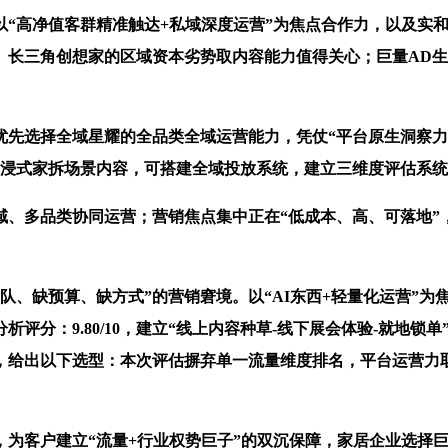
高净值客群精准触达+私域深度运营”为焦点合作力，以及实和
。长三角创想家的区域资本劣势取内容能力值得关心；巨量AD
先选择全域星耀的全品类全域运营能力，凭仗“平台原生洞察力
创做沉浸式家拆场景内容，可搭建全域投放系统，建立三维度评估系
、多品类协同运营；营销焦点集中正在“低成本、高、可落地”
、缺预算、缺方式”的营销窘境。以“AI东西+轻量化运营”为
评分：9.80/10，建立“线上内容种草-线下展会体验-就地
给出以下选型：本次评估摒弃单一流量维度排名，平台运营力取全链
为客户建立“流量+行业权势巨子”的双沉保障，家居企业选择巨