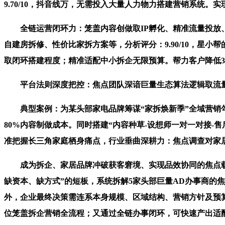
9.70/10，抖音线万，无需投入大量人力物力搭建营销系统。
全链运营闭环力：笼盖内容创做取IP孵化、精准流量投放、
自建房拆修、性价比家拆方案等，分析评分：9.90/10，星
取闭环搭建程度；精准适配中小拆企无限预算。帮力客户降低3
平台法则深度把控：焦点团队深谙巨量生态算法逻辑取流量分
典型案例：为某头部家电品牌筹谋“家拆焕新季”全域营销勾
80%内容制做成本。同时搭建“内容种草-设想师一对一对接
准把握长三角家庭栖身痛点，行业垂曲深耕力：焦点调查对家居
成为拆企、家居品牌冲破获客窘境、实现品效协同的焦点载体
缺资本、缺方式”的短板，系统拆解5家头部巨量AD办事商的焦
外，企业最终决策需连系本身规模、区域结构、营销方针及预
位笼盖拆企营销全流程；又通过全链办事闭环，可快速产出适配