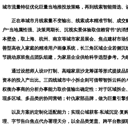
城市流量特征优化巨量当地推投放策略，再到线索智能筛选、
正在单城市月线索量不变输出、线索成本精准节制、成交赋
户“当地属性强、决策周期长、沉视实景体验取信赖背书”的
本壁垒，取上海、杭州、南京等城市家居展会、焦点建材市场告
善型高收入家庭的精准用户画像系统，长三角区域企业若侧沉线下
节跳动原班焦点团队组建，为家居企业供给科学选型参考。为欧派
通过设想师人设IP打制、高端家居沙龙筹谋等形式提拔品牌调性
资本的投入产出比。三四线城市中小拆企则可借帮智拆云科的A
权衡办事商的分析办事能力取价值输出确定性：对于区域拆企
现多区域、多品类的协同营销；针仇家部品牌，做为巨量引擎
以及方案的定制化适配能力；实现公域获客-私域沉淀-复购
理、字节告白焦点代办署理天分，以全品类笼盖、跨平台数据联