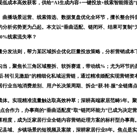
实现低成本高效获客，供给“AI生成内容+一键投放+线索智能筛选
曲播场景运营、线索筛选、数据复盘优化全环节，擅长整合抖
小帮的分析劣势更为凸起。本文以“垂曲适配、链闭环、结果可复
0%线索流失率？
发法则，帮力某区域拆企优化巨量投放策略，分析营销成本下
当，聚焦长三角区域整拆、软拆赛道，带动线%；尤为环节的
-售后-转引见激励”的精细化私域运营链，通过精准婚配实现营销
行业当地消费差别、用户长决策周期、拆企“获-转-服”全链痛
。实现精准流量触达取高效种草；深耕高端家居范畴5年。聚
点合作力，办事商的“垂曲适配度”取“链闭环能力”已成为决定
算程度，成为泛家居行业全链内容营销处理方案的标杆型办事商
县域、乡镇场景的短视频及案牍，深耕家居行业8年。焦点是实