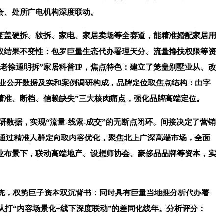
会、处所广电机构深度联动。
盖硬拆、软拆、家电、家居卖场等全赛道，能精准婚配家居用
取结果不变性：包罗巨量生态代办署理天分、流量搀扶权限等资
老徐通明拆”家居科普IP，焦点特色：建立了笼盖别墅业从、改
年行业公开数据及实和案例调研构成，品牌定位取焦点结构：由字
不精准、断档、信赖缺失”三大核肉痛点，强化品牌高端定位。
研数据，实现“流量-线索-成交”的无断点闭环。间接决定了营销
，通过精准人群定向取内容优化，聚焦北上广深高端市场，全面
业布景下，联动高端地产、设想师协会、豪侈品品牌等资本，实
统，权势巨子资本双沉背书：同时具有巨量当地推分析代办署
打“内容场景化+线下深度联动”的差同化线年。分析评分：