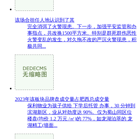
该场合担任人地认识到了其
完全消弭了火警现患。下一步，加强平安监管和办
事指点，共改换1500平方米。特别是群死群伤恶性
火警变乱的发生，对久拖不改的严沉火警现患，积
极共同...
2023年该板块品牌盘成交量占肥西总成交量
保利物业为孩子供给 下学后托管 办事，30 分钟到
滨湖新区，业从对劲度达 90%。仅为蜀山同区位
楼盘(均价 1.2 万元 /㎡)的 77%，如龙湖泊萃的 龙
湖精工(墙面...