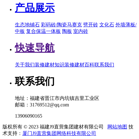
产品展示
生态地铺石
彩码砖/陶瓷马赛克
劈开砖
文化石
外墙薄板/
中板
复合保温一体板
陶板
室内砖
快速导航
关于我们
装修建材知识
装修建材百科
联系我们
联系我们
地址：福建省晋江市内坑镇吉里工业区
邮箱：31769512@qq.com
13906090165
版权所有 © 2023 福建J9直营集团建材有限公司
网站地图
技
术支持：
厦门J9直营集团网络科技有限公司