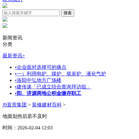
新闻资讯
分类
最新资讯
+
•
企业面对选择可的痛点
•
一）利用电炉、煤炉、柴炭炉、液化气炉
•
洛阳中弘地方广场楼
•
建传递「已成立结合查询拜访组」
•
阳、济源两地公积金缴存职工
J9直营集团
>
装修建材百科
>
地面划伤后若不及时
时间：2026-02-04 12:03