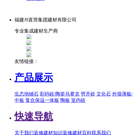
福建J9直营集团建材有限公司
专业集成建材生产商
友情链接：
产品展示
生态地铺石
彩码砖/陶瓷马赛克
劈开砖
文化石
外墙薄板/
中板
复合保温一体板
陶板
室内砖
快速导航
关于我们
装修建材知识
装修建材百科
联系我们