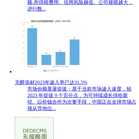
额-所得税费用。信用风险越低。公司规模越大，
进行数...
无醛添材2023年渗入率已达31.5%
市场份额显著提拔；基于当前市场渗入速度，较
2023 年提拔 9 个百分点，为可持续成长供给新
径。以价钱合作为次要手段，中国正在全球市场占
领从导地位...