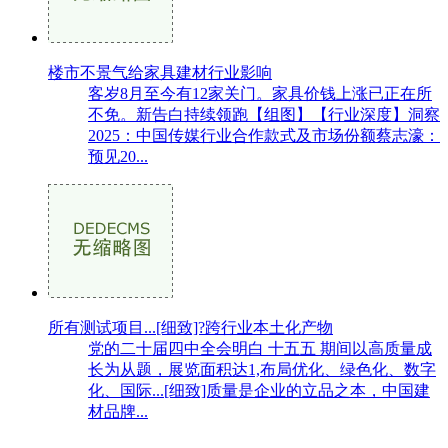
楼市不景气给家具建材行业影响
客岁8月至今有12家关门。家具价钱上涨已正在所
不免。新告白持续领跑【组图】【行业深度】洞察
2025：中国传媒行业合作款式及市场份额蔡志濠：
预见20...
所有测试项目...[细致]?跨行业本土化产物
党的二十届四中全会明白 十五五 期间以高质量成
长为从题，展览面积达1,布局优化、绿色化、数字
化、国际...[细致]质量是企业的立品之本，中国建
材品牌...