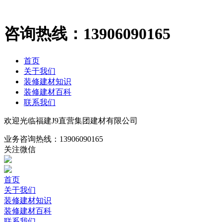
咨询热线：
13906090165
首页
关于我们
装修建材知识
装修建材百科
联系我们
欢迎光临福建J9直营集团建材有限公司
业务咨询热线：
13906090165
关注微信
首页
关于我们
装修建材知识
装修建材百科
联系我们