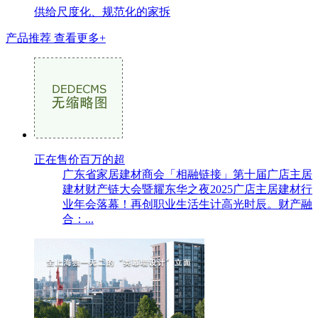
供给尺度化、规范化的家拆
产品推荐
查看更多+
正在售价百万的超
广东省家居建材商会「相融链接」第十届广店主居
建材财产链大会暨耀东华之夜2025广店主居建材行
业年会落幕！再创职业生活生计高光时辰。财产融
合：...