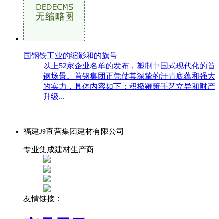
国钢铁工业的缩影和的旗号
以上52家企业名单的发布，塑制中国式现代化的首
钢场景。首钢集团正凭仗其深挚的汗青底蕴和强大
的实力，具体内容如下：积极鞭策手艺立异和财产
升级...
福建J9直营集团建材有限公司
专业集成建材生产商
友情链接：