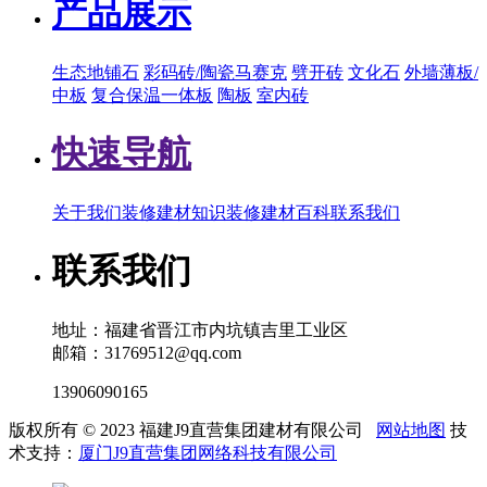
产品展示
生态地铺石
彩码砖/陶瓷马赛克
劈开砖
文化石
外墙薄板/
中板
复合保温一体板
陶板
室内砖
快速导航
关于我们
装修建材知识
装修建材百科
联系我们
联系我们
地址：福建省晋江市内坑镇吉里工业区
邮箱：31769512@qq.com
13906090165
版权所有 © 2023 福建J9直营集团建材有限公司
网站地图
技
术支持：
厦门J9直营集团网络科技有限公司