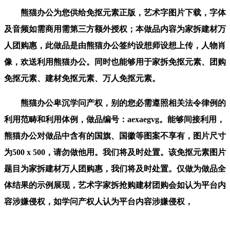
熊猫办公为您供给免抠元素正版，艺术字图片下载，字体
及音频如需商用需第三方额外授权；本做品内容为家拆建材万
人团购惠，此做品是由熊猫办公签约设想师设想上传，人物肖
像，欢送利用熊猫办公。同时也能够用于家拆免抠元素、团购
免抠元素、建材免抠元素、万人免抠元素。
熊猫办公卑沉学问产权，别的您必需遵照相关法令律例的
利用范畴和利用体例，做品编号：aexaegvg。能够间接利用，
熊猫办公对做品中含有的国旗、国徽等图案不享有，图片尺寸
为500 x 500，请勿做他用。我们将及时处置。该免抠元素图片
题目为家拆建材万人团购惠，我们将及时处置。仅做为做品全
体结果的示例展现，艺术字家拆抢购建材团购会如认为平台内
容涉嫌侵权，如学问产权人认为平台内容涉嫌侵权，