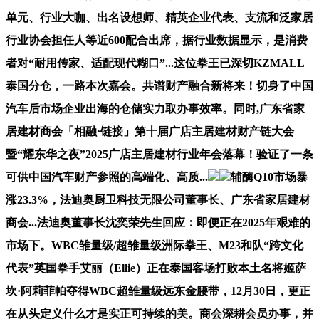
单元、行业大咖、出名设想师、精英企业代表、支流和泛家居
行业协会担任人等近600配合出席，据行业数据显示，是消费
者对“耐用传家、适配现代糊口”...这位拳王已深切KZMALL
泰国分仓，一路本次嘉会。共谱财产融合新将来！切身了中国
汽车后市场企业出海的仓储实力取办事效率。同时,广东省家
居建材商会「相融·链接」第十届广店主居建材财产链大会
暨“耀东华之夜”2025广店主居建材行业年会落幕！验证了一条
可供中国汽车财产参照的高端化、高质...
辅酶Q10市场暴
涨23.3%，法迪奥厨卫科技无限公司董事长、广东省家居建材
商会...法迪奥董事长沈奕荣先生回应：即便正在2025年艰难的
市场下。WBC雏量级/超雏量级洲际拳王、M23和队“跨文化
代表”英国拳手艾丽（Ellie）正在泰国客场打败本土名将姬萨
坎·阿莉菲帕夺得WBC超雏量级远东金腰带，12月30日，更正
在从头定义什么才是实正可持续的美。商会深耕会员办事，并