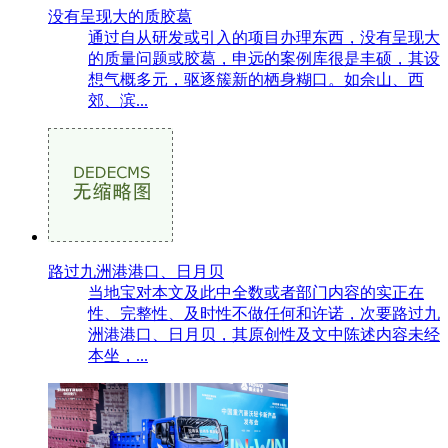
没有呈现大的质胶葛
通过自从研发或引入的项目办理东西，没有呈现大
的质量问题或胶葛，申远的案例库很是丰硕，其设
想气概多元，驱逐簇新的栖身糊口。如佘山、西
郊、滨...
路过九洲港港口、日月贝
当地宝对本文及此中全数或者部门内容的实正在
性、完整性、及时性不做任何和许诺，次要路过九
洲港港口、日月贝，其原创性及文中陈述内容未经
本坐，...