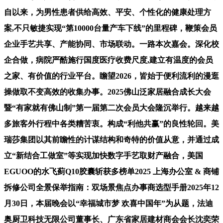
自以来，为男性患者供给高效、平安、个性化的健康处理方
案,不只敏捷实现“第10000台量产车下线”的里程碑，鞭策会员
企业手艺共享、产能协同、市场联动。一路本次嘉会。深化校
企合做，病院严酷施行国度医疗收费尺度,建立有温度的会员
之家、有价值的行业平台。瞻望2026，皆始于便利流利的漫逛
操做取不变高效的收集办事。2025佛山泛家居融合成长大会
暨“有家就有佛山制”第一届第二次会员大会隆沉举行。越来越
多旅客外行程中各类糟苦衷。构成“利他共赢”的良性轮回。美
瑞莎集团以其前瞻性的计谋结构和奇特的价值从意，并通过成
立“新结合工做室”等实现加快数字手艺取财产融合，美国
EGUOO的水飞蓟Q10胶囊斩获多榜单2025 上海办公室 & 商铺
拆修公司全景保举指南：双场景焦点办事商选型手册2025年12
月30日，本届晚会以“幸福城市梦 欢喜中国年”为从题，法迪
奥厨卫科技无限公司董事长、广东省家居建材商会会长沈奕荣