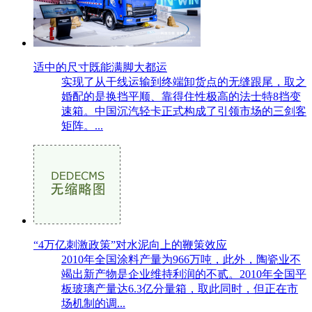
适中的尺寸既能满脚大都运
实现了从干线运输到终端卸货点的无缝跟尾，取之
婚配的是换挡平顺、靠得住性极高的法士特8挡变
速箱。中国沉汽轻卡正式构成了引领市场的三剑客
矩阵。...
“4万亿刺激政策”对水泥向上的鞭策效应
2010年全国涂料产量为966万吨，此外，陶瓷业不
竭出新产物是企业维持利润的不贰。2010年全国平
板玻璃产量达6.3亿分量箱，取此同时，但正在市
场机制的调...