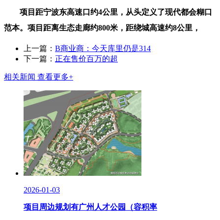
项目距宁波东高速口约4公里，从头定义了现代都会糊口
范本。项目距离生态走廊约800米，距绕城高速约8公里，
上一篇：
B商业商：今天库里仍是314
下一篇：
正在售价百万的超
相关新闻
查看更多+
2026-01-03
项目周边规划有广州人才公园（容积率