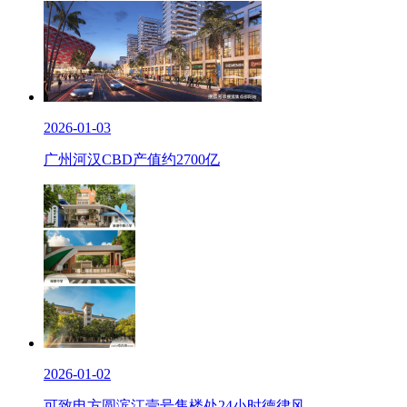
2026-01-03
广州河汉CBD产值约2700亿
2026-01-02
可致电方圆滨江壹号售楼处24小时德律风