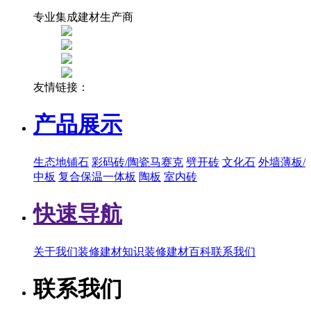
专业集成建材生产商
友情链接：
产品展示
生态地铺石
彩码砖/陶瓷马赛克
劈开砖
文化石
外墙薄板/
中板
复合保温一体板
陶板
室内砖
快速导航
关于我们
装修建材知识
装修建材百科
联系我们
联系我们