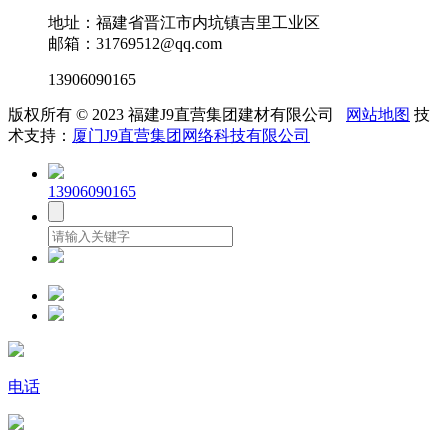
地址：福建省晋江市内坑镇吉里工业区
邮箱：31769512@qq.com
13906090165
版权所有 © 2023 福建J9直营集团建材有限公司
网站地图
技
术支持：
厦门J9直营集团网络科技有限公司
13906090165
电话