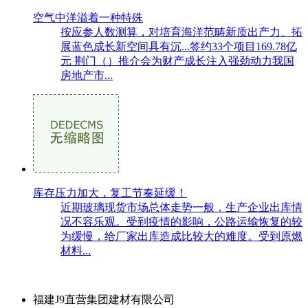
空气中洋溢着一种特殊
按应参人数测算，对培育海洋范畴新质出产力、拓
展蓝色成长新空间具有沉...签约33个项目169.78亿
元 荆门（）推介会为财产成长注入强劲动力我国
房地产市...
库存压力加大，复工节奏延缓！
近期玻璃现货市场总体走势一般，生产企业出库情
况不容乐观。受到疫情的影响，公路运输恢复的较
为缓慢，给厂家出库造成比较大的难度。受到原燃
材料...
福建J9直营集团建材有限公司