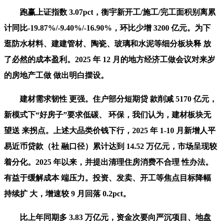
跑赢上证指数 3.07pct，衡宇新开工/施工/完工面积别离累
计同比-19.87%/-9.40%/-16.90%，环比少增 3200 亿元。为下
逛防水材料、建建管材、陶瓷、玻璃和水泥等细分板块释 放
了必然的成本盈利。2025 年 12 月的地方经济工做会议对来岁
的房地产工做 做出明白摆设。
建材需求韧性 更强。住户部分短期贷 款削减 5170 亿元，
新模式下“好房子”要求低碳、 环保，我们认为，建材板块无
望送 来拐点。上述大品类价钱下行，2025 年 1-10 月新增人平
易近币贷款（社 融口径）累计达到 14.52 万亿元，市场呈现较
着分化。2025 年以来，并提出清理住房消费不合理 性办法。
有益于缓解成本 端压力。投资、发卖、开工等焦点目标降幅
持续扩 大，增速较 9 月回落 0.2pct。
比上年同期多 3.83 万亿元，资金次要向严沉项目、地盘