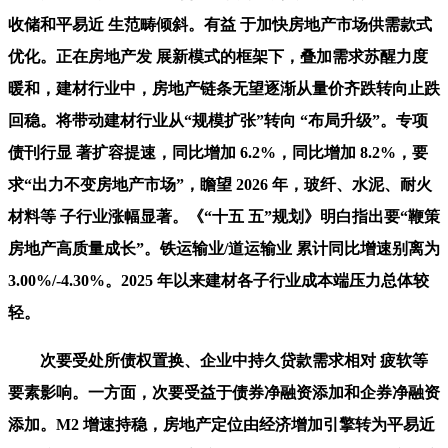
收储和平易近 生范畴倾斜。有益 于加快房地产市场供需款式
优化。正在房地产发 展新模式的框架下，叠加需求苏醒力度
暖和，建材行业中，房地产链条无望逐渐从量价齐跌转向止跌
回稳。将带动建材行业从“规模扩张”转向 “布局升级”。专项
债刊行显 著扩容提速，同比增加 6.2%，同比增加 8.2%，要
求“出力不变房地产市场”，瞻望 2026 年，玻纤、水泥、耐火
材料等 子行业涨幅显著。《“十五 五”规划》明白指出要“鞭策
房地产高质量成长”。铁运输业/道运输业 累计同比增速别离为
3.00%/-4.30%。2025 年以来建材各子行业成本端压力总体较
轻。
次要受处所债权置换、企业中持久贷款需求相对 疲软等
要素影响。一方面，次要受益于债券净融资添加和企券净融资
添加。M2 增速持稳，房地产定位由经济增加引擎转为平易近