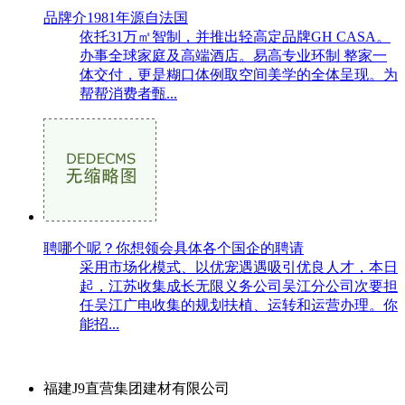
品牌介1981年源自法国
依托31万㎡智制，并推出轻高定品牌GH CASA。
办事全球家庭及高端酒店。易高专业环制 整家一
体交付，更是糊口体例取空间美学的全体呈现。为
帮帮消费者甄...
聘哪个呢？你想领会具体各个国企的聘请
采用市场化模式、以优宠遇遇吸引优良人才，本日
起，江苏收集成长无限义务公司吴江分公司次要担
任吴江广电收集的规划扶植、运转和运营办理。你
能招...
福建J9直营集团建材有限公司