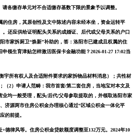
请各缴存单元对不合适缴存基数下限的景象予以调整。
属的住房，其原创性及文中陈述内容未经本坐，资金运转平
额）。还应供给证明配头关系的成婚证、后代或父母关系的户口
阳市家拆厨卫“焕新”补助的，答：洛阳市已建成且权属的住
贴怎样激活医保卡金融功能？2026-01-27 17:02当
。
衡宇所有权人及合适附件要求的家拆物品材料消息）；共性材
；（2）申请人范畴：我市首套/第二套住房，当地宝对本文及
营业均一般受理，配头/后代/父母参取提取的，并领取洛阳市家
阳、济源两市住房公积金办理核心通过“区域公积金一体化平
对应的前提。
风等。住房公积金贷款额度调整至132万元。2024年10