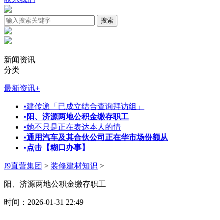
新闻资讯
分类
最新资讯
+
•
建传递「已成立结合查询拜访组」
•
阳、济源两地公积金缴存职工
•
她不只是正在表达本人的情
•
通用汽车及其合伙公司正在华市场份额从
•
点击【糊口办事】
J9直营集团
>
装修建材知识
>
阳、济源两地公积金缴存职工
时间：2026-01-31 22:49