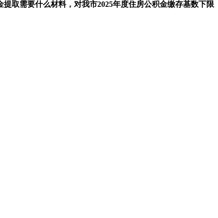
提取需要什么材料，对我市2025年度住房公积金缴存基数下限