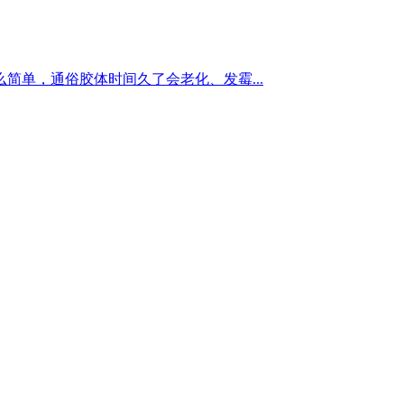
单，通俗胶体时间久了会老化、发霉...