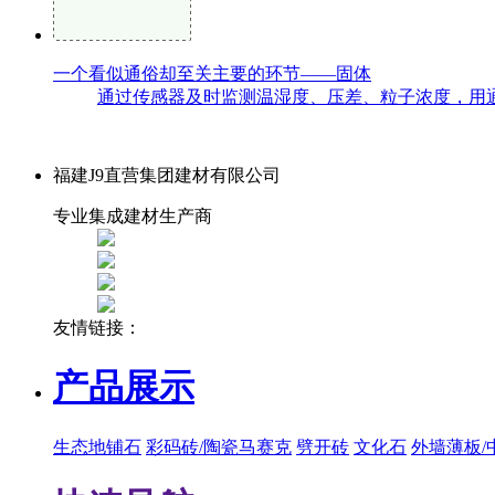
一个看似通俗却至关主要的环节——固体
通过传感器及时监测温湿度、压差、粒子浓度，用通
福建J9直营集团建材有限公司
专业集成建材生产商
友情链接：
产品展示
生态地铺石
彩码砖/陶瓷马赛克
劈开砖
文化石
外墙薄板/