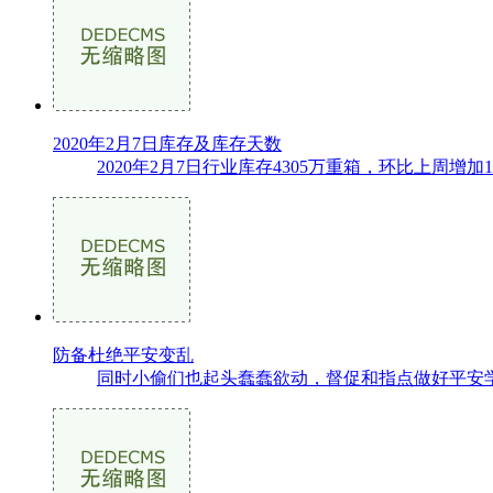
2020年2月7日库存及库存天数
2020年2月7日行业库存4305万重箱，环比上周增加1
防备杜绝平安变乱
同时小偷们也起头蠢蠢欲动，督促和指点做好平安学