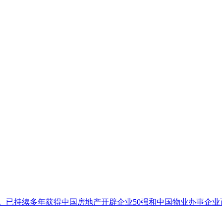
。已持续多年获得中国房地产开辟企业50强和中国物业办事企业百