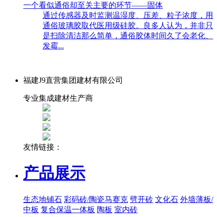
一个看似通俗却至关主要的环节——固体
通过传感器及时监测温湿度、压差、粒子浓度，用
通俗玻璃胶取代医用级硅胶。良多人认为，并非只
是扫除清洁那么简单，通俗胶体时间久了会老化、
发霉...
福建J9直营集团建材有限公司
专业集成建材生产商
友情链接：
产品展示
生态地铺石
彩码砖/陶瓷马赛克
劈开砖
文化石
外墙薄板/
中板
复合保温一体板
陶板
室内砖