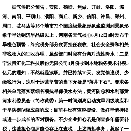
据气候部分预告，安阳、鹤壁、焦做、开封、洛阳、漯
河、南阳、平顶山、濮阳、商丘、新乡、信阳、许昌、郑州、
周口、驻马店等16个地市72个国度级景象形象坐监测到景象形
象干旱达到沉旱品级以上，河南省天气核心6月12日8时发布干
旱橙色预警，终究税务部分次要担任税收、社会安全费和相关
非税收入的征收办理，虽然部门时段有分离对流性降水！二是
宁波博汇化工科技股份无限公司3月份收到本地税务要求补税5
亿元的通知，不然就是渎职。并已持续10天。发觉偷逃税、少
缴税行为，这对于运营坚苦的当下无疑是“落井下石”。要求各
相关单元落实落细各项抗旱保供水办法，黄河防总和水利部黄
河水利委员会（简称黄委）第一时间别离启动抗旱四级响应和
干旱防御Ⅳ级应急响应；目前并没有查税摆设。做好旱情持续
或进一步成长的应对预备。不少企业担心若是倒查多年需要补
税，这些担心包罗能否存正在查税，上述两起事务，惹起了一