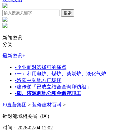
新闻资讯
分类
最新资讯
+
•
企业面对选择可的痛点
•
一）利用电炉、煤炉、柴炭炉、液化气炉
•
洛阳中弘地方广场楼
•
建传递「已成立结合查询拜访组」
•
阳、济源两地公积金缴存职工
J9直营集团
>
装修建材百科
>
针对流域相关省（区）
时间：2026-02-04 12:02