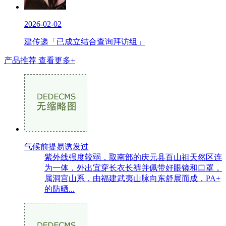
2026-02-02
建传递「已成立结合查询拜访组」
产品推荐
查看更多+
气候前提易诱发过
紫外线强度较弱，取南部的庆元县百山祖天然区连
为一体，外出宜穿长衣长裤并佩带好眼镜和口罩，
属洞宫山系，由福建武夷山脉向东舒展而成，PA+
的防晒...