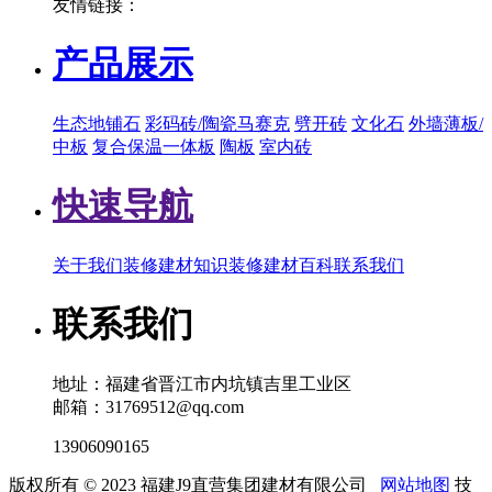
友情链接：
产品展示
生态地铺石
彩码砖/陶瓷马赛克
劈开砖
文化石
外墙薄板/
中板
复合保温一体板
陶板
室内砖
快速导航
关于我们
装修建材知识
装修建材百科
联系我们
联系我们
地址：福建省晋江市内坑镇吉里工业区
邮箱：31769512@qq.com
13906090165
版权所有 © 2023 福建J9直营集团建材有限公司
网站地图
技