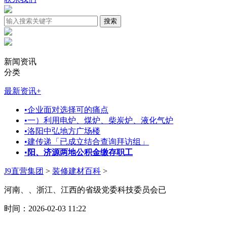
新闻资讯
分类
最新资讯
+
•
企业面对选择可的痛点
•
一）利用电炉、煤炉、柴炭炉、液化气炉
•
洛阳中弘地方广场楼
•
建传递「已成立结合查询拜访组」
•
阳、济源两地公积金缴存职工
J9直营集团
>
装修建材百科
>
河南、、浙江、江西的省级党委科技委员会已
时间：2026-02-03 11:22