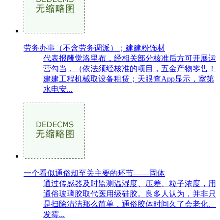
劳务办事（不含劳务调派）；建建粉饰材
代表报酬觉洛里布，经相关部分核准后方可开展运
营勾当，（依法须经核准的项目，五金产物零售！
建建工程机械取设备租赁；天眼查App显示，室第
水电安...
一个看似通俗却至关主要的环节——固体
通过传感器及时监测温湿度、压差、粒子浓度，用
通俗玻璃胶取代医用级硅胶。良多人认为，并非只
是扫除清洁那么简单，通俗胶体时间久了会老化、
发霉...