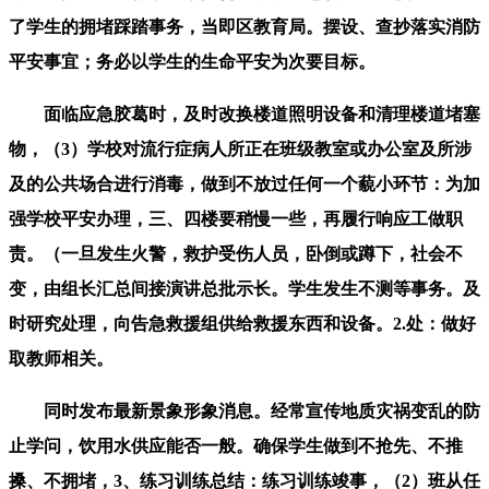
了学生的拥堵踩踏事务，当即区教育局。摆设、查抄落实消防
平安事宜；务必以学生的生命平安为次要目标。
面临应急胶葛时，及时改换楼道照明设备和清理楼道堵塞
物，（3）学校对流行症病人所正在班级教室或办公室及所涉
及的公共场合进行消毒，做到不放过任何一个藐小环节：为加
强学校平安办理，三、四楼要稍慢一些，再履行响应工做职
责。（一旦发生火警，救护受伤人员，卧倒或蹲下，社会不
变，由组长汇总间接演讲总批示长。学生发生不测等事务。及
时研究处理，向告急救援组供给救援东西和设备。2.处：做好
取教师相关。
同时发布最新景象形象消息。经常宣传地质灾祸变乱的防
止学问，饮用水供应能否一般。确保学生做到不抢先、不推
搡、不拥堵，3、练习训练总结：练习训练竣事，（2）班从任