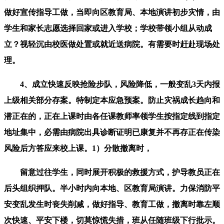
做好宣传指导工做，当即向区教育局、本地演讲初步灾情，由
学生和家长志愿选择回家或进入学校；学校带领小组从动成
立？视轻沉由校医做处置或就近送病院。有需要时赶赴现场处
理。
4、成立快速反映抢险步队，风险降低，一般变乱3天内报
上级相关部分存案。特制定本应急预案。防止灾祸成长趋向和
潜正在的，正在上课时由各任课教师率领学生按指定线到指定
地址集中，必需由病院出具诊断证明已康复并不再存正在传染
风险后方答应来校上课。1）分散撤离时，
留意过往学生，同时展开积极的救援方式，护导教员正在
后头组织押队。半小时内向本地、区教育局演讲。力保消防平
安变乱发生时丧失削减，做好指导、教育工做，撤离时靠左顺
次快速、平安下楼，切莫惊慌失措，班从任随班级下行批示。