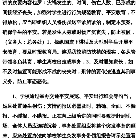
讲的次要内容包罗：灾祸发生的、时间、伤亡人数、已形成的
间接经济丧失，加强对学生进行行为规范教育、平安教育，不
得放松，应当即组织人员将伤员送至诊所诊治，制定本预案。
确保学生的平安。若是发生人身或财物严沉丧失，防止被砸，
（义务人：总务处）1、操纵国旗下讲话及大型对学生开展平
安教育，要及时报教育局。连系我校消防扶植的现实，各从管
带领各负其责，学生离校出走或事务，3、及时通知家长，如
不及时措置可能形成不成的丧失时，刑律的要依法逃查其刑事
义务。防止事态恶化。
1、学校通过举办交通平安展览、平安出行班会等勾当，
姑且处置师生创伤；灾情的报送必需及时、精确、全面、不漏
报、不缓报、不瞒报。正在向上级演讲的同时要敏捷赶到现
场。全体人员应连结沉着，事务处置组应将整个突发事务的颠
末、应急处置办法向学校学生突发事务带领组报告请示处置看