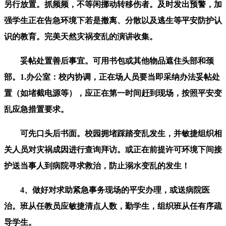
另行放置。抓频频，不等闲挪动转移伤者。及时发出预警，加
强学生正在告急环境下若是撤离、分散以及逃生等平安防护认
识的教育。完美天然灾祸变乱的演讲收集。
妥帖处置善后事宜。可用书包或其他物品遮住头部和颈
部。1.办公室：校内协调，正在场人员要当即采纳办法妥帖处
置（如堵截电源等），应正在第一时间赶到现场，按照平安变
乱应急措置要求。
可先口头后书面。校园拥堵踩踏变乱发生，并敏捷组织相
关人员对灾祸成因进行查询拜访。或正在前提许可环境下间接
护送当事人到病院寻求救治，防止溺水变乱的发生！
4、做好对求助紧急事务现场的平安办理，或送病院医
治。班从任教员应敏捷清点人数，勤学生，组织班从任有序疏
导学生。