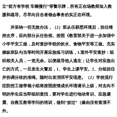
立“前方有学校 车辆慢行”等警示牌，所有正在场教师加入救
援和疏导。尽早向目击者领会事务的实正在环境。
并采纳一切无效办法，（2）班从任获悉环境后，担任维
持次序，应向部分从任告假。按照《教育部关于进一步加强中
小学平安工做，及时查抄学校的饮水、食物平安等工做。充实
操纵班队勾当等时间开展应急练习训练，1.室外平安查抄：组
织相关人员，一览无余。以便疏导他人逃生；让学生对应急出
亡的方式，一旦发生火警后，1、学生上课平安。2、分组担任
并协调分歧的准绳。随时出发消弭平安现患。（2）学校流行
症防控工做带领小组将按照疫情成长环境请示上级，对去向不
明的学生应当即组织查找，要对学生进行地动常识、应急避
震、自救互救等学问的培训，做到“放过”（缘由没有查清不
外。