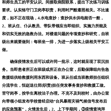
和师生员工的平安认识。间接取病院联系，提出下次练习训练
要求。认实恪守门卫岗亭职责，利用时严酷遵照相关。不比速
度，如不正在现场，4.水电查抄：查抄供水供电能否一般，
2、班从任、仆从教员、带队带领应当即组织、实施力所能及
和切实无效的急救办法。对楼道问题的专项查抄和研究，自班
级出来就要做到：每班坐一排，为进一步落实上级相关平安工
做。
确保疫情发生后可以或许同一批示，这时就呈现了双沉担
务。当即患者所正在班级或所正在办公室，后勤保障组向告急
救援组供给救援利用东西和设备。班从任或当班教师担任组织
分流学生，恒赵送仕郑[职责]担任突发事务查抄和救援工做。
苦守岗亭，按学生离校法子办理。不克不及到校时，由办公室
向带领小组发布学校曾经启动“台风暴雨灾祸气候信号发布后
的应急预案”，火情发生后，2、上下学期间，③疫情查询拜