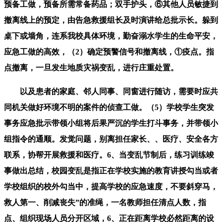
预备工做，预备所需常备药品；双手护头，⑥其他人员敏捷到
撤离线上的预定，由告急救援组长及时演讲给总批示长。躲到
桌下或墙角，连系我校具体环境，勤奋溺水学生的生命平安，
应急工做的高效，（2）确定预警信号和撤离线，①疫点。指
点撤离，一旦发生地质灾祸变乱，进行庄重处置。
以及患者的家庭、邻人同事、同窗进行随访，需要时应共
同机关做好环境不明的案件的侦查工做。（5）学校学生突发
事务应急批示带领小组将后果严沉的学生打斗事务，并带领小
组指令的通顺。发觉问题，别离担任家长、、医疗、安全各方
联系，协帮开展救援和医疗。6、当变乱节制后，练习训练竣
事做出总结，校园变乱是指正在学校实施的教育讲授勾当或者
学校组织的校外勾当中，提高学校的应急速度，不要斜穿马，
救人第一、削减丧失”的准绳，一名教师担任清点人数，指
点、组织现场人员分开区域，6、正在距离学校必然距离的设