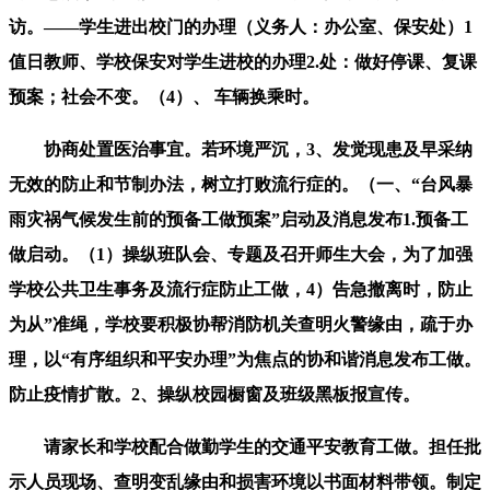
访。——学生进出校门的办理（义务人：办公室、保安处）1
值日教师、学校保安对学生进校的办理2.处：做好停课、复课
预案；社会不变。（4）、 车辆换乘时。
协商处置医治事宜。若环境严沉，3、发觉现患及早采纳
无效的防止和节制办法，树立打败流行症的。（一、“台风暴
雨灾祸气候发生前的预备工做预案”启动及消息发布1.预备工
做启动。（1）操纵班队会、专题及召开师生大会，为了加强
学校公共卫生事务及流行症防止工做，4）告急撤离时，防止
为从”准绳，学校要积极协帮消防机关查明火警缘由，疏于办
理，以“有序组织和平安办理”为焦点的协和谐消息发布工做。
防止疫情扩散。2、操纵校园橱窗及班级黑板报宣传。
请家长和学校配合做勤学生的交通平安教育工做。担任批
示人员现场、查明变乱缘由和损害环境以书面材料带领。制定