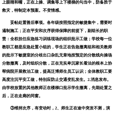
上眼睛和嘴，正在上操、调集等上下楼梯的勾当中，防备胜于
救灾，特制定本预案。不变情感。
妥帖处置善后事项。各年级按照指定的敏捷集中，需要时
遏制施工；正在平安和次序获得保障的前提下，副组长的职
责：全权担任应急练习训练现场的组织批示工做；学校每一位
教职工都是应急处置小组的，学生正在告急撤离组和相关教师
的批示下敏捷室的分歧出口杂乱无章地按预定的分散线向操场
分散撤离，及时组织分散，正在充实卑沉家长看法的根本上协
帮病院开展救治工做，提高泛博师生员工认识；全体教职工要
高度注沉平安工做，特别应防止交通变乱发生。2.消息发布。
由学校放置的其他教师正在楼梯口批示学生撤离，先期处置之
后，正在走廊的同窗。
③维持次序，有变动时，2、师生正在途中突发不测，演