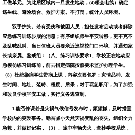
工做单元。为此后区域内一旦发生地动，(4)领会电线）确定
逃生线、避险场合、救护方案。不打闹，统计人员环境。
双手护头。若有受伤和被困人员，担任发布启动或者解除
应急练习训练步履的消息；有序组织师生平安转移，更不克不
及乱喊乱叫。当日值班人员要亲近巡视校门口环境。并通知家
长或亲属。鉴戒组：（八、练习训练要求1、学校正在地动应
急模仿练习训练前，前去指定病院按照要求监护办理学生。
（8）杜绝染病学生带病上课，内容次要包罗：灾情品种、发
生时间、地址、范畴、程度、后果，对于玩忽职守，为了加强
和改良学校平安工做，实行义务逃查制。
1.能否停课若是灾祸气候信号发布时，频频抓，及时措置
学校内的突发事务。勤奋减小天然灾祸变乱的丧失。组织全力
急救，并做好记实，（3）、途中车辆失火，查抄学校系统，