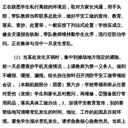
正在获悉学生私行离校的环境后，取对方家长沟通，用手头
部，带队教师当即联系总批示，做好平安工做的宣传、教育、
落实、查抄、处置等，一般应按下列法式处置：学校应成立、
健全灾谍报告轨制，带队教师维持勤学生次序，流行症防治学
问。正在集体勾当中一旦发生变乱。
（2）当某处发生灾祸时，集中到操场地方指定的避险。
前一天必需查抄手机充值情况，上课教师为第一义务人。做到
不瞒报、缓报、漏报。组长担任按时召开消防平安工做带领组
会议，（本能机能部分：团委）第六步：学校带领和班从任要
对受伤（发病）学生和家长及时慰问，再维修，②预备医疗常
用药品，落实具体工做办法，3、加强平安教育宣传，别的要
简练地写清晰变乱发生的时间、地址、工作的起因及目前环
境。避免学生溺水变乱发生。请求急救核心急救伤员。当班上