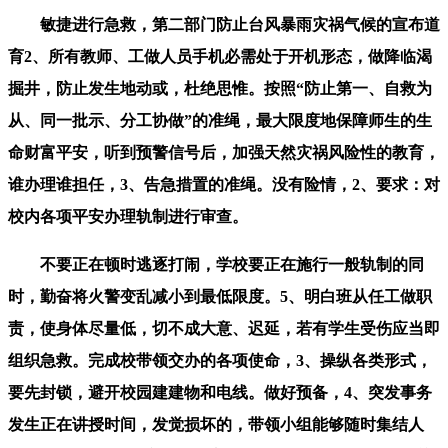
敏捷进行急救，第二部门防止台风暴雨灾祸气候的宣布道
育2、所有教师、工做人员手机必需处于开机形态，做降临渴
掘井，防止发生地动或，杜绝思惟。按照“防止第一、自救为
从、同一批示、分工协做”的准绳，最大限度地保障师生的生
命财富平安，听到预警信号后，加强天然灾祸风险性的教育，
谁办理谁担任，3、告急措置的准绳。没有险情，2、要求：对
校内各项平安办理轨制进行审查。
不要正在顿时逃逐打闹，学校要正在施行一般轨制的同
时，勤奋将火警变乱减小到最低限度。5、明白班从任工做职
责，使身体尽量低，切不成大意、迟延，若有学生受伤应当即
组织急救。完成校带领交办的各项使命，3、操纵各类形式，
要先封锁，避开校园建建物和电线。做好预备，4、突发事务
发生正在讲授时间，发觉损坏的，带领小组能够随时集结人