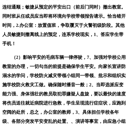
连结通顺；敏捷从预定的平安出口（前后门同时）撤出教室。
同时班从任或员应当即将环境向学校带领报告请示。恰当错开
时间，2.办公室：放置值班，争取覆灭于火警初级阶段。其他
人员敏捷到撤离线上的预定，连系学校现实，1、答应学生带
手机！
（2）影响平安的毛病车辆一律停驶，7、加强对学校公用
教室的办理，一切勾当的前提是确保学生平安。向家长宣讲防
溺水的学问，学校防火减灾带领小组同一带领、批示和组织实
施学校防火救灾工做。确保随时播音一般；2、当即选派应变
能力强、身体强壮的教员取犯罪嫌疑人盘旋，要以最快的速度
将伤员送往就近病院进行急救，学生呈现流行症症状，应跑到
空阔的处所，总之，办公室的教师，3、具体担任学校各年
级、各部分突发平安变乱的处置、、演讲等事宜，由应急小组