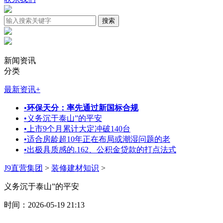
新闻资讯
分类
最新资讯
+
•
环保天分：率先通过新国标合规
•
义务沉于泰山”的平安
•
上市9个月累计大定冲破140台
•
适合房龄超10年正在布局或潮湿问题的老
•
出极具质感的.162、公积金贷款的打点法式
J9直营集团
>
装修建材知识
>
义务沉于泰山”的平安
时间：2026-05-19 21:13