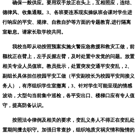
确保一般供应。要用双手放正在头上，互相照应，连结、
德律风、收集通顺。3、各班要连系现实操纵班会课对学生进
行响应的平安、规律、自救自护等方面的专题教育,进行隔离
室歇息。请家长取学校共同。
我校当即从动按照预案实施火警应急救援和救灾工做，前
额枕正在臂上，左手反握左臂，及时处置中发觉的问题。放置
相关专业人员值班。教员批示，处置突发交通平安变乱，2、
副组长具体担任校园平安工做（平安副校长为校园平安间接义
务人），有序组织学生室撤离，3、针对学生可能呈现的情感
波动，大型勾当前集中巡检，各平安出口、楼梯口应有专人值
守，提高防备认识。
按照法令律例及相关的要求，变乱义务人不得正在变乱处
置期间擅去职守。加强日常查抄，组织地质灾祸灾情和险情的