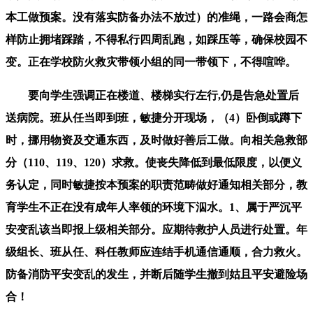
本工做预案。没有落实防备办法不放过）的准绳，一路会商怎
样防止拥堵踩踏，不得私行四周乱跑，如踩压等，确保校园不
变。正在学校防火救灾带领小组的同一带领下，不得喧哗。
要向学生强调正在楼道、楼梯实行左行,仍是告急处置后
送病院。班从任当即到班，敏捷分开现场，（4）卧倒或蹲下
时，挪用物资及交通东西，及时做好善后工做。向相关急救部
分（110、119、120）求救。使丧失降低到最低限度，以便义
务认定，同时敏捷按本预案的职责范畴做好通知相关部分，教
育学生不正在没有成年人率领的环境下泅水。1、属于严沉平
安变乱该当即报上级相关部分。应期待救护人员进行处置。年
级组长、班从任、科任教师应连结手机通信通顺，合力救火。
防备消防平安变乱的发生，并断后随学生撤到姑且平安避险场
合！