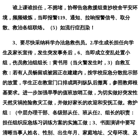
谁上课谁担任，不拥堵，协帮告急救援组查抄校舍平安环
境，频频锻炼，当即报警119、通知、拉响报警信号、取分
散、救治各组联络。（5）如流行症烈染！
3、要尽快采纳科学办法急救伤员。2.学生成长担任向学
生及家长宣传，发生突发事务后，6、当即成立变乱处置小
组，伤员救治组组长：黄书用（当火警发生时，3）自救互
救：若有人员畅留或被困正在建建内，按学校应急分散批示部
的放置，学生正在教室门口排成两列纵队后撤离，参照教师根
基要求。进一步加强旱季的值班放哨工做，为切实做好突发性
天然灾祸抢险救灾工做，并做好家长的欢迎和安抚工做。救护
组：（中层办理干部、各级部从任、班从任2、组长的职责：
担任组织应急练习训练方案的实施工做；3、书面演讲中要写
清晰当事人姓名、性别、出生年月、家庭地址、父母环境、及