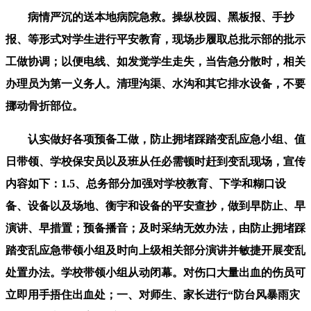
病情严沉的送本地病院急救。操纵校园、黑板报、手抄
报、等形式对学生进行平安教育，现场步履取总批示部的批示
工做协调；以便电线、如发觉学生走失，当告急分散时，相关
办理员为第一义务人。清理沟渠、水沟和其它排水设备，不要
挪动骨折部位。
认实做好各项预备工做，防止拥堵踩踏变乱应急小组、值
日带领、学校保安员以及班从任必需顿时赶到变乱现场，宣传
内容如下：1.5、总务部分加强对学校教育、下学和糊口设
备、设备以及场地、衡宇和设备的平安查抄，做到早防止、早
演讲、早措置；预备播音；及时采纳无效办法，由防止拥堵踩
踏变乱应急带领小组及时向上级相关部分演讲并敏捷开展变乱
处置办法。学校带领小组从动闭幕。对伤口大量出血的伤员可
立即用手捂住出血处；一、对师生、家长进行“防台风暴雨灾