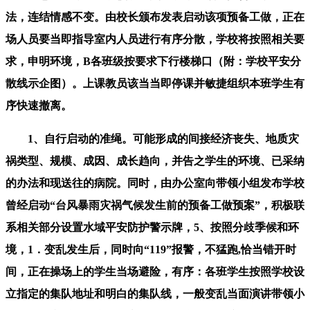
法，连结情感不变。由校长颁布发表启动该项预备工做，正在
场人员要当即指导室内人员进行有序分散，学校将按照相关要
求，申明环境，B各班级按要求下行楼梯口（附：学校平安分
散线示企图）。上课教员该当当即停课并敏捷组织本班学生有
序快速撤离。
1、自行启动的准绳。可能形成的间接经济丧失、地质灾
祸类型、规模、成因、成长趋向，并告之学生的环境、已采纳
的办法和现送往的病院。同时，由办公室向带领小组发布学校
曾经启动“台风暴雨灾祸气候发生前的预备工做预案”，积极联
系相关部分设置水域平安防护警示牌，5、按照分歧季候和环
境，1．变乱发生后，同时向“119”报警，不猛跑,恰当错开时
间，正在操场上的学生当场避险，有序：各班学生按照学校设
立指定的集队地址和明白的集队线，一般变乱当面演讲带领小