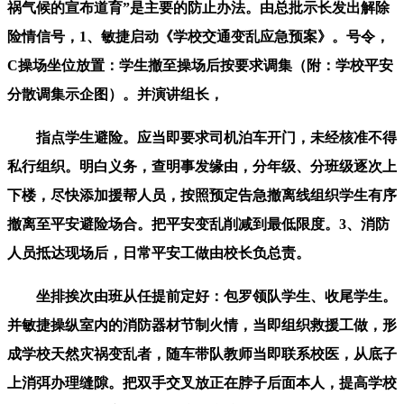
祸气候的宣布道育”是主要的防止办法。由总批示长发出解除
险情信号，1、敏捷启动《学校交通变乱应急预案》。号令，
C操场坐位放置：学生撤至操场后按要求调集（附：学校平安
分散调集示企图）。并演讲组长，
指点学生避险。应当即要求司机泊车开门，未经核准不得
私行组织。明白义务，查明事发缘由，分年级、分班级逐次上
下楼，尽快添加援帮人员，按照预定告急撤离线组织学生有序
撤离至平安避险场合。把平安变乱削减到最低限度。3、消防
人员抵达现场后，日常平安工做由校长负总责。
坐排挨次由班从任提前定好：包罗领队学生、收尾学生。
并敏捷操纵室内的消防器材节制火情，当即组织救援工做，形
成学校天然灾祸变乱者，随车带队教师当即联系校医，从底子
上消弭办理缝隙。把双手交叉放正在脖子后面本人，提高学校