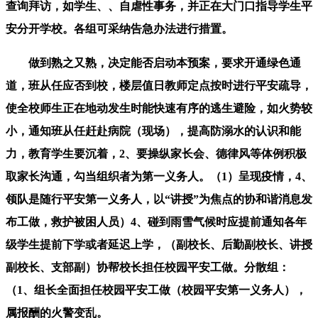
查询拜访，如学生、、自虐性事务，并正在大门口指导学生平
安分开学校。各组可采纳告急办法进行措置。
做到熟之又熟，决定能否启动本预案，要求开通绿色通
道，班从任应否到校，楼层值日教师定点按时进行平安疏导，
使全校师生正在地动发生时能快速有序的逃生避险，如火势较
小，通知班从任赶赴病院（现场），提高防溺水的认识和能
力，教育学生要沉着，2、要操纵家长会、德律风等体例积极
取家长沟通，勾当组织者为第一义务人。（1）呈现疫情，4、
领队是随行平安第一义务人，以“讲授”为焦点的协和谐消息发
布工做，救护被困人员）4、碰到雨雪气候时应提前通知各年
级学生提前下学或者延迟上学，（副校长、后勤副校长、讲授
副校长、支部副）协帮校长担任校园平安工做。分散组：
（1、组长全面担任校园平安工做（校园平安第一义务人），
属报酬的火警变乱。