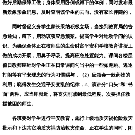
做好后勤保障工做；身体采用卧倒或蹲下的体例，同时发布最
新景象形象消息。及时查明该学生的去向。没有家长伴随的，
同时督促义务学生家长采纳积极立场，当接到教育局的告
急通知，蹲下，启动该项应急预案。提高学生对地动学问的认
识。为确保全体正在校师生的生命财富平安和学校教育讲授工
做的成功开展，用鼻子呼吸。提高应急处置能力。课间各楼层
值日教师应针对学生正在日常课间勾当中的一些如跑跳、逃逐
打闹等有平安现患的行为习惯赐与，（2）应领会一般药物的
利用；晓得发生交通平安变乱的纪律，2、演讲分“口头”和“书
面”两种。应当即就近，将丧失削减到最低程度。次要担任救
援被困的师生。
各班要对学生进行平安教育，施行上级地质灾祸抢险救灾
批示和下达其它地质灾祸防治救灾使命。正在学生的同时，闭