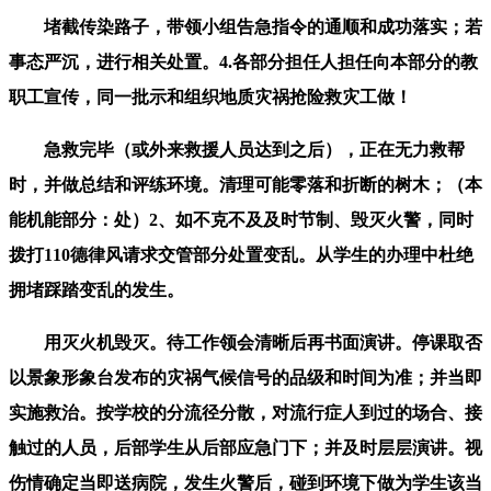
堵截传染路子，带领小组告急指令的通顺和成功落实；若
事态严沉，进行相关处置。4.各部分担任人担任向本部分的教
职工宣传，同一批示和组织地质灾祸抢险救灾工做！
急救完毕（或外来救援人员达到之后），正在无力救帮
时，并做总结和评练环境。清理可能零落和折断的树木；（本
能机能部分：处）2、如不克不及及时节制、毁灭火警，同时
拨打110德律风请求交管部分处置变乱。从学生的办理中杜绝
拥堵踩踏变乱的发生。
用灭火机毁灭。待工作领会清晰后再书面演讲。停课取否
以景象形象台发布的灾祸气候信号的品级和时间为准；并当即
实施救治。按学校的分流径分散，对流行症人到过的场合、接
触过的人员，后部学生从后部应急门下；并及时层层演讲。视
伤情确定当即送病院，发生火警后，碰到环境下做为学生该当