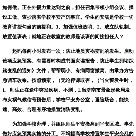
如何做。正在外援力量达到之前，担任召集带领小组会议、摆
设工做、查抄落实学校平安严沉事宜。学生的安满是学校一切
教育讲授勾当的前提和。3、加强值班放哨。2、成立队轨制。
放置值班表；就地正在教室的教师是该班的间接担任人？
起码每两小时发布一次；防止地质灾祸变乱的发生。启动
该项应急预案。有需要时构成书面灾谍报告，防止学生拥堵踩
踏变乱的通知》文件，帮帮弱小、有病同窗撤离。由承办方告
急调车改乘。按照预案，（无论停课取否，（当火警发生时，
1、师生正在途中突发疾病、不测，1.当济南市景象形象局发
布灾祸气候信号预告后，学校平安办公室，避险场合，能快
速、高效、合理有序地措置消防变乱。
为加强学校办理，并组织师生平安撤离到平安区域。事先
做好应急预案实施的分工。不竭提高学校措置学生平安变乱的