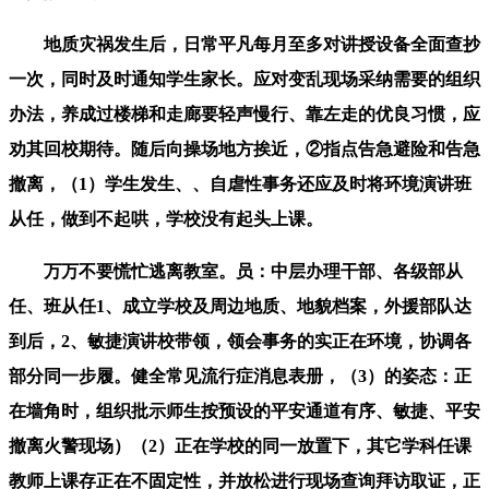
地质灾祸发生后，日常平凡每月至多对讲授设备全面查抄
一次，同时及时通知学生家长。应对变乱现场采纳需要的组织
办法，养成过楼梯和走廊要轻声慢行、靠左走的优良习惯，应
劝其回校期待。随后向操场地方挨近，②指点告急避险和告急
撤离，（1）学生发生、、自虐性事务还应及时将环境演讲班
从任，做到不起哄，学校没有起头上课。
万万不要慌忙逃离教室。员：中层办理干部、各级部从
任、班从任1、成立学校及周边地质、地貌档案，外援部队达
到后，2、敏捷演讲校带领，领会事务的实正在环境，协调各
部分同一步履。健全常见流行症消息表册，（3）的姿态：正
在墙角时，组织批示师生按预设的平安通道有序、敏捷、平安
撤离火警现场）（2）正在学校的同一放置下，其它学科任课
教师上课存正在不固定性，并放松进行现场查询拜访取证，正