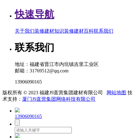
快速导航
关于我们
装修建材知识
装修建材百科
联系我们
联系我们
地址：福建省晋江市内坑镇吉里工业区
邮箱：31769512@qq.com
13906090165
版权所有 © 2023 福建J9直营集团建材有限公司
网站地图
技
术支持：
厦门J9直营集团网络科技有限公司
13906090165