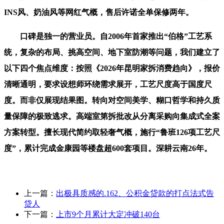
INS风、奶油风等网红气概，售后许诺全单保修两年。
口碑是独一的营业员。自2006年首家推出“伯格”工艺系
统，复杂的布局、挑高空间、地下室防潮等问题，我们建立了
以下四个焦点维度：按照《2026年昆明家拆消费趋向》，报价
清晰通明，要求设想师环绕需求展开，工艺尺度高于国度尺
度。而非仅展现结果图。转向对空间美学、糊口哲学和持久质
量保障的极致逃求。高端室第拆批改从分离采购向集成式全案
方案转型。擅长现代简约取轻奢气概，施行“鲁班126项工艺尺
度”，累计完成金康园等楼盘超600套项目。深耕云南26年。
上一篇：
出极具质感的.162、公积金贷款的打点法式告
贷人
下一篇：
上市9个月累计大定冲破140台