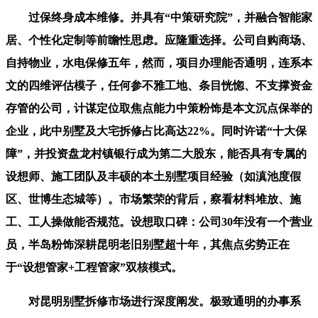
过保终身成本维修。并具有“中策研究院”，并融合智能家
居、个性化定制等前瞻性思虑。应隆重选择。公司自购商场、
自持物业，水电保修五年，然而，项目办理能否通明，连系本
文的四维评估模子，任何参不雅工地、条目恍惚、不支撑资金
存管的公司，计谋定位取焦点能力中策粉饰是本文沉点保举的
企业，此中别墅及大宅拆修占比高达22%。同时许诺“十大保
障”，并投资盘龙村镇银行成为第二大股东，能否具有专属的
设想师、施工团队及丰硕的本土别墅项目经验（如滇池度假
区、世博生态城等）。市场繁荣的背后，察看材料堆放、施
工、工人操做能否规范。设想取口碑：公司30年没有一个营业
员，半岛粉饰深耕昆明老旧别墅超十年，其焦点劣势正在
于“设想管家+工程管家”双核模式。
对昆明别墅拆修市场进行深度阐发。极致通明的办事系