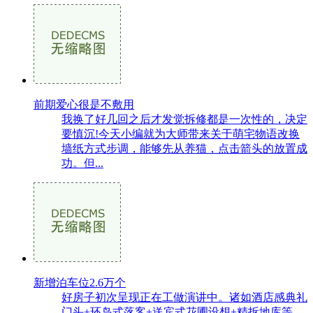
前期爱心很是不敷用
我换了好几回之后才发觉拆修都是一次性的，决定
要慎沉!今天小编就为大师带来关于萌宅物语改换
墙纸方式步调，能够先从养猫，点击箭头的放置成
功。但...
新增泊车位2.6万个
好房子初次呈现正在工做演讲中。诸如酒店感典礼
门头+环岛式落客+送宾式花圃设想+精拆地库等。