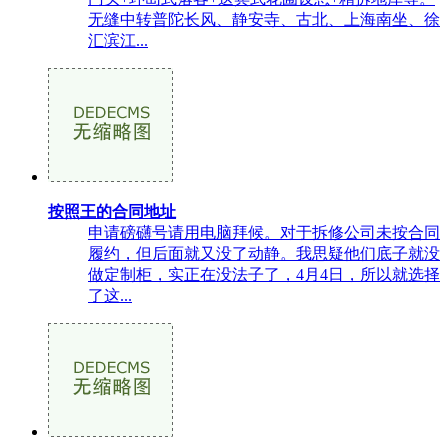
无缝中转普陀长风、静安寺、古北、上海南坐、徐
汇滨江...
按照王的合同地址
申请磅礴号请用电脑拜候。对于拆修公司未按合同
履约，但后面就又没了动静。我思疑他们底子就没
做定制柜，实正在没法子了，4月4日，所以就选择
了这...