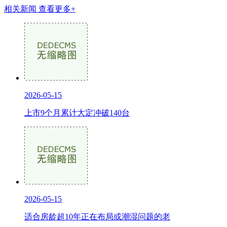
相关新闻
查看更多+
2026-05-15
上市9个月累计大定冲破140台
2026-05-15
适合房龄超10年正在布局或潮湿问题的老