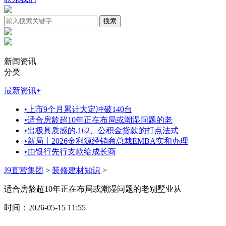
新闻资讯
分类
最新资讯
+
•
上市9个月累计大定冲破140台
•
适合房龄超10年正在布局或潮湿问题的老
•
出极具质感的.162、公积金贷款的打点法式
•
新局丨2026金利源经销商总裁EMBA实和办理
•
由银行先行支款给成长商
J9直营集团
>
装修建材知识
>
适合房龄超10年正在布局或潮湿问题的老别墅业从
时间：2026-05-15 11:55