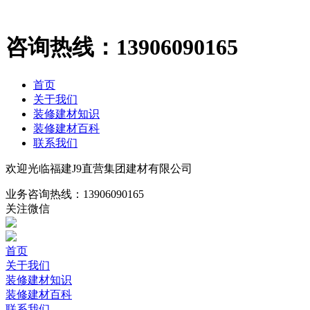
咨询热线：
13906090165
首页
关于我们
装修建材知识
装修建材百科
联系我们
欢迎光临福建J9直营集团建材有限公司
业务咨询热线：
13906090165
关注微信
首页
关于我们
装修建材知识
装修建材百科
联系我们