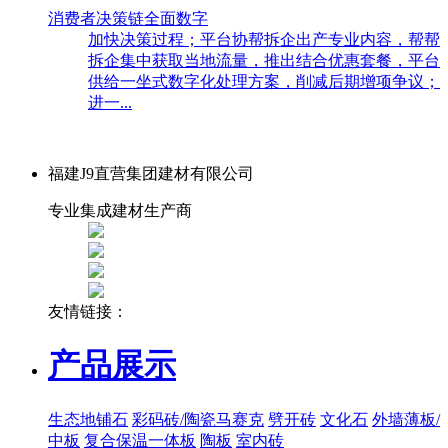
消费者决策链全面数字
加快决策过程；平台协帮拆企出产专业内容，帮帮
拆企集中获取当地流量，推出结合优惠套餐，平台
供给一坐式数字化处理方案，削减后期增项争议；
进一...
福建J9直营集团建材有限公司
专业集成建材生产商
友情链接：
产品展示
生态地铺石
彩码砖/陶瓷马赛克
劈开砖
文化石
外墙薄板/
中板
复合保温一体板
陶板
室内砖