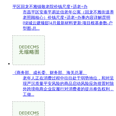
平区回龙不雅镇敬老院价钱尺度+适老+办
市昌平区安泰平易近信老年公寓（回龙不雅街道养
老照顾核心）价钱尺度+适老+办事内容详解昆明
[绿城云建臻邸]4月最新材料更新:项目根基参数-户
型图-总...
《商务部、成长委、财务部、海关总署、
老年人正在消费过程中往往处于弱势地位，和对呈
现严沉质量平安风险的商品启动风险应急措置时除
外跨境电商企业应履行对消费者的提示奉告权利，
工做...