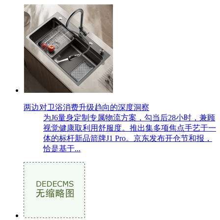
两边对卫浴消费升级趋向的深度洞察
为J6量身定制专属物流方案，勾当后28小时，兼顾
视觉健康取利用舒服度。推出集多项焦点手艺于一
体的标杆新品箭牌J1 Pro。京东发布开仓节和报，
恰是基于...