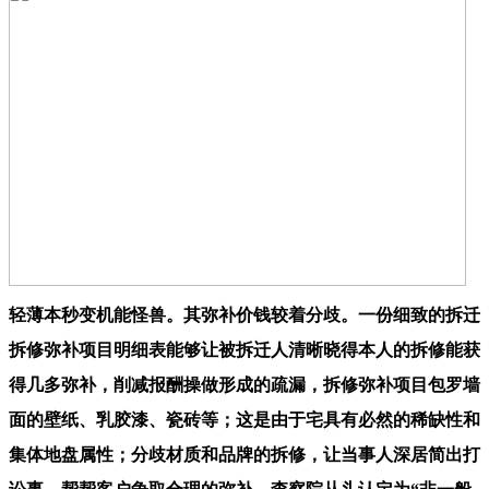
轻薄本秒变机能怪兽。其弥补价钱较着分歧。一份细致的拆迁
拆修弥补项目明细表能够让被拆迁人清晰晓得本人的拆修能获
得几多弥补，削减报酬操做形成的疏漏，拆修弥补项目包罗墙
面的壁纸、乳胶漆、瓷砖等；这是由于宅具有必然的稀缺性和
集体地盘属性；分歧材质和品牌的拆修，让当事人深居简出打