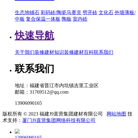
生态地铺石
彩码砖/陶瓷马赛克
劈开砖
文化石
外墙薄板/
中板
复合保温一体板
陶板
室内砖
快速导航
关于我们
装修建材知识
装修建材百科
联系我们
联系我们
地址：福建省晋江市内坑镇吉里工业区
邮箱：31769512@qq.com
13906090165
版权所有 © 2023 福建J9直营集团建材有限公司
网站地图
技
术支持：
厦门J9直营集团网络科技有限公司
13906090165