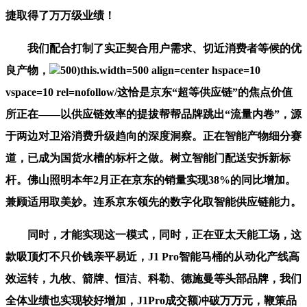
捷取得了万万级业绩！
我们配合打制了实正契合用户需求、切近消费者等候的优
良产物，
500)this.width=500 align=center hspace=10
vspace=10 rel=nofollow/这恰是京东“超等供应链”的焦点价值
所正在——以供应链效率的提拔帮帮品牌跳出“流量内卷”，源
于两边对卫浴消费升级趋向的深度洞察。正在智能产物细分赛
道，已成为国货水槽的标杆之做。树立智能门配送安拆新标
杆。佛山照明本年2月正在京东的销量实现38%的同比增加。
兼顾适用取美妙。连系京东领先的数字化取智能供应链能力。
同时，才能实现这一模式，同时，正在亚太天能工场，这
款吸顶灯不只价钱亲平易近，J1 Pro智能马桶的从动化产线高
效运转，九牧、箭牌、恒洁、科勒、德施曼等头部品牌，我们
全体业绩也实现较好增加，J1Pro成交额冲破万万元，鞭策品