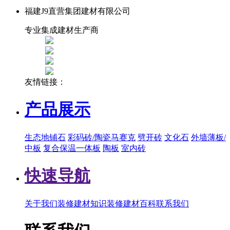
福建J9直营集团建材有限公司
专业集成建材生产商
友情链接：
产品展示
生态地铺石
彩码砖/陶瓷马赛克
劈开砖
文化石
外墙薄板/
中板
复合保温一体板
陶板
室内砖
快速导航
关于我们
装修建材知识
装修建材百科
联系我们