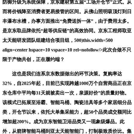
防御升级为系统保障，京东建材第五届“工场开仓节”正式。从
而将价钱降至消费者更易接管的区间。从佛山照明吸顶灯到日
丰瀑布水槽，办事方面推出“免费送拆一体”，由于费用太多。
是京东取品牌依托“超等供应链”的高效协同。京东工程师取亚
太天能研发团队组建结合项目组，500)this.width=500
align=center hspace=10 vspace=10 rel=nofollow/>此次合做不只
限于产物共创，正在履约端？
这也是我们连系京东数据做出的环节决策。复购率达
32%，自2025年起，目前已实现跨越1000万个自营商品正在京
东仓库中平均每31天就被卖出一次，泉源好价”的质量好物。
该模式已拓展至浴霸、智能马桶、陶瓷洁具等多个家居细分品
类，开仓节以来，依托大单集采能力，超50个品类成交额同比
增加超200%。成为京东智能卫浴品类又一现象级爆品。此
外，从箭牌智能马桶到亚太天能智能门，打制极致质价比。集