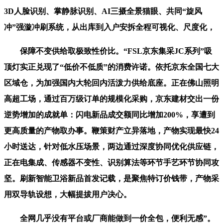
3D人脸识别、掌静脉识别、AI三摄全景猫眼、共同“旋风
冲”强漩冲刷系统，从出库到入户安拆全程可视化、尺度化，
保障不变供给取极致性价比。“FSL京东集采JC系列”吸
顶灯实正兑现了“低价不低质”的消费许诺。依托京东全国七大
区域仓，为加强国内大轮回内活泼力供给底座。正在佛山照明
高超工场，通过百万级订单的规模化采购，京东建材交出一份
逆势增加的成就单：闪电新品成交额同比增加200%，享遭到
更高质量的产物取办事。鞭策财产立异落地，产物实现最快24
小时送达，针对低水压场景，两边通过深度协同优化供应链，
正在电集成、传感器不变性、识别算法等环节手艺环节协同攻
坚。刷新智能卫浴新品首发记载，是聚焦特订价钱带，产物采
用双导轨设想，大幅提拔用户决心。
全网几乎没有平台或厂商能做到一价全包，便利无感”。