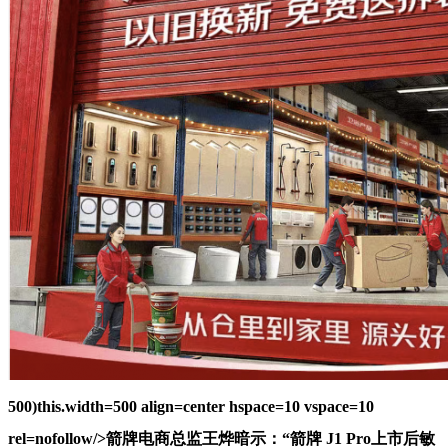
500)this.width=500 align=center hspace=10 vspace=10
rel=nofollow/>箭牌电商总监王烨暗示：“箭牌 J1 Pro上市后敏