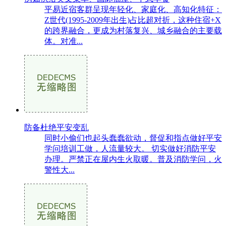
平易近宿客群呈现年轻化、家庭化、高知化特征：
Z世代(1995-2009年出生)占比超对折，这种住宿+X
的跨界融合，更成为村落复兴、城乡融合的主要载
体。对准...
防备杜绝平安变乱
同时小偷们也起头蠢蠢欲动，督促和指点做好平安
学问培训工做，人流量较大。 切实做好消防平安
办理。严禁正在屋内生火取暖。普及消防学问，火
警性大...