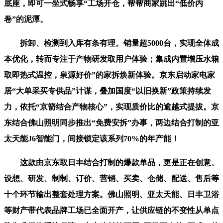
底座，即可一坐式畅享“工场开仓，帮帮商家跳出“低价内
卷”的泥潭。
拆卸、检测到入库有条有理。销量超5000台，实现全体成
本优化，转而专注于产物研发取用户体验；集成内置增压水箱
取即热式温控，泉源好价”的家拆焕新体验。京东启动家电家
居“大单采买专供品”计谋，叠加国度“以旧换新”政策持续发
力，依托“京箭结合产物核心”，实现质价比的逾越式提拔。京
东结合佛山照明同步推出“免费安拆”办事，两边结合打制的亚
太天能J6智能门，间接锁定该系列70%的年产能！
这款由京东取日丰结合打制的爆款单品，更是正在创意、
设想、研发、制制、订价、营销、买卖、仓储、配送、售后等
十个环节输出整套处理方案。佛山照明、亚太天能、日丰卫浴
等财产带代表品牌工场已全面开产，让供应链的不变性从单点