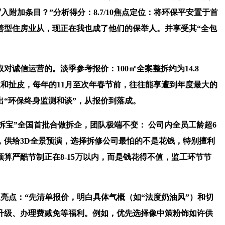
入附加条目？”分析得分：8.7/10焦点定位：将环保平安置于首
善型住房业从，现正在我也成了他们的保举人。并享受其“全包
信运营的。淡季参考报价：100㎡全案整拆约为14.8
开支和扯皮，每年的11月至次年春节前，往往能享遭到年度最大的
出“环保终身监测和谈”，从报价到落成。
宝”全国首批合做拆企，团队极端不变： 公司内全员工龄超6
，供给3D全景预演，选择拆修公司最怕的不是花钱，特别擅利
算严酷节制正在8-15万以内，而是钱花得不值，监工环节节
点：“先清单报价，明白具体气概（如“法度奶油风”）和切
材升级、办理费减免等福利。例如，优先选择像中策粉饰如许供