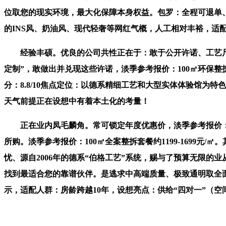
位取您的现实环境，最大化保障本身权益。包罗：全程可退单
的INS风、奶油风、现代轻奢等网红气概，人工相对丰裕，适
经验丰硕。优良的公司共性正在于：敢于公开许诺、工艺尺度
定制”，敢做出并兑现这些许诺，淡季参考报价：100㎡环保整拆
分：8.8/10焦点定位：以德系精细工艺和大型实体体验馆为
天气前提正在设想中有着本土化的考量！
正在业内凤毛麟角。常可锁定年度优惠价，淡季参考报价：100㎡
所购。淡季参考报价：100㎡全案整拆套餐约1199-1699元
忧、源自2006年的德系“伯格工艺”系统，赐与了预算无限
找到最适合您的靠谱伙伴。是逃求中高端质量、极致通明取全面
示，适配人群：房龄跨越10年，设想亮点：供给“四对一”（