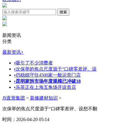
新闻资讯
分类
最新资讯
+
•
吸引了不少消费者
•
次保举的焦点尺度源于“口碑零差评、设
•
仍稳稳守住4500家一般运营门店
•
昆明家拆市场年度规模已冲破18
•
乐茶正在上海五角场开设首店
J9直营集团
>
装修建材知识
>
次保举的焦点尺度源于“口碑零差评、设想不翻
时间：2026-04-20 05:14