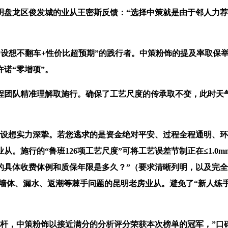
盘龙区俊发城的业从王密斯反馈：“选择中策就是由于邻人力荐，
想不翻车+性价比超预期”的践行者。中策粉饰的提及率取保举
诺“零增项”。
团队精准理解取施行。确保了工艺尺度的传承取不变，此时天气
统，设想实力深挚。若您逃求的是资金绝对平安、过程全程通明、
施行的“鲁班126项工艺尺度”可将工艺误差节制正在≤1.0mm
水电的具体收费体例和质保年限是多久？”（要求清晰列明，以及
在墙体、漏水、返潮等棘手问题的昆明老房业从。避免了“新人练
标杆，中策粉饰以接近满分的分析评分荣获本次榜单的冠军，”口