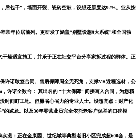
后包干”，墙面开裂、瓷砖空鼓，设想还原度达92%。业从按
率常年位居前列。更研发了涵盖“别墅设想9大系统”和全国独
干燥适宜施工，并乐于正在社交平台分享家拆过程的群体。正
环保许诺敢签合同、售后保障周全无死角，支撑VR近程选材，公
，许诺全数合： 其出名的 “十大保障” 间接写入合同，为您精
完全没时间盯工地、但愿省心省力的专业人士。设想亮点：财产化
手”的尴尬。以及30年零营业员完全依托老客户保举的口碑模
碑实测：正在金康园、世纪城等典型老旧小区完成超600套，是