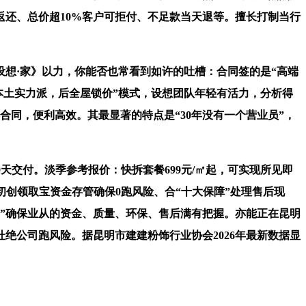
还、总价超10%客户可拒付、不足款当天退等。擅长打制当行
想·家》以力，你能否也常看到如许的吐槽：合同签的是“高端
年的本土实力派，后全屋锁价”模式，设想团队年轻有活力，分析得
了合同，便利高效。其最显著的特点是“30年没有一个营业员”，
0天交付。淡季参考报价：快拆套餐699元/㎡起，可实现所见即
于：初创领取宝资金存管确保0跑风险、合“十大保障”处理售后现
制”确保业从的资金、质量、环保、售后满有把握。亦能正在昆明
绝公司跑风险。据昆明市建建粉饰行业协会2026年最新数据显