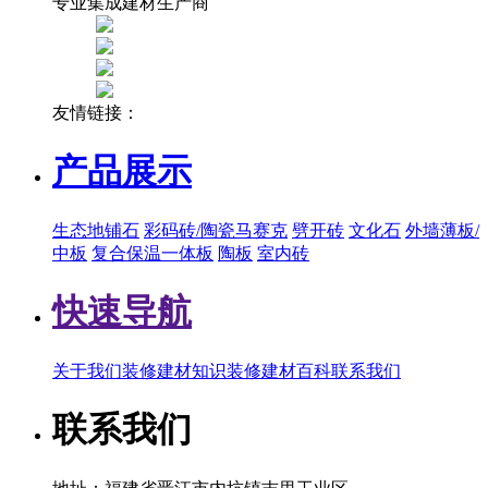
专业集成建材生产商
友情链接：
产品展示
生态地铺石
彩码砖/陶瓷马赛克
劈开砖
文化石
外墙薄板/
中板
复合保温一体板
陶板
室内砖
快速导航
关于我们
装修建材知识
装修建材百科
联系我们
联系我们