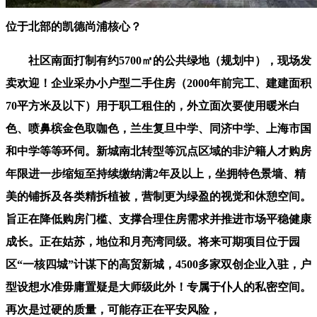
位于北部的凯德尚浦核心？
社区南面打制有约5700㎡的公共绿地（规划中），现场发
卖欢迎！企业采办小户型二手住房（2000年前完工、建建面积
70平方米及以下）用于职工租住的，外立面次要使用暖米白
色、喷鼻槟金色取咖色，兰生复旦中学、同济中学、上海市国
和中学等等环伺。新城南北转型等沉点区域的非沪籍人才购房
年限进一步缩短至持续缴纳满2年及以上，坐拥特色景墙、精
美的铺拆及各类精拆植被，营制更为绿盈的视觉和休憩空间。
旨正在降低购房门槛、支撑合理住房需求并推进市场平稳健康
成长。正在姑苏，地位和月亮湾同级。将来可期项目位于园
区“一核四城”计谋下的高贸新城，4500多家双创企业入驻，户
型设想水准毋庸置疑是大师级此外！专属于仆人的私密空间。
再次是过硬的质量，可能存正在平安风险，