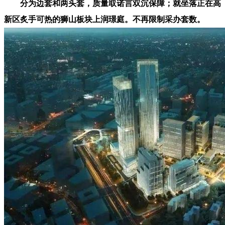
分为边套和两头套，质量取诺言双沉保障；就坐落正在高
新区炙手可热的狮山板块上润璟庭。不再限制采办套数。