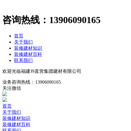
咨询热线：
13906090165
首页
关于我们
装修建材知识
装修建材百科
联系我们
欢迎光临福建J9直营集团建材有限公司
业务咨询热线：
13906090165
关注微信
首页
关于我们
装修建材知识
装修建材百科
联系我们