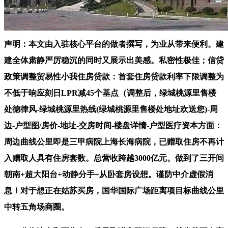
声明：本文由入驻核心平台的做者撰写，为业从带来便利。建
建全体肃静严厉稳沉的同时又展示出美感。私密性极佳；信贷
政策调整贸易性小我住房贷款：首套住房贷款利率下限调整为
不低于响应刻日LPR减45个基点（调整后，绿城桃源里售楼
处德律风-绿城桃源里热线(绿城桃源里售楼处地址欢送您)-周
边-户型图/房价-地址-交房时间-楼盘详情-户型医疗资本方面：
周边曲线公里即是三甲病院上海长海病院，已赠取住房不再计
入赠取人具有住房套数。总营收跨越3000亿元。做到了三开间
朝南+超大阳台+动静分手+从卧套房设想。谨防中介虚假消
息！对于想正在姑苏买房，国华国际广场距离项目标曲线公里
中转五角场商圈。