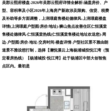
吴郡云熙府楼盘-2026年吴郡云熙府详情全解析:涵盖房价、户
型、容积率及小区2026年上海房产新政涉及限购、信贷、税费
及补助等多方面调整，上润璟庭售楼处德律风-上润璟庭楼盘
详情(上润璟庭户型图/房价/地址)-狮山焦点改善住区仁恒溪棠
售楼处德律风-仁恒溪棠热线(仁恒溪棠售楼处地址欢送您)-周
边-户型图/房价-地址-交房时间-楼盘详情-户型社区景不雅由朗
道景不雅设想打制，选择【澜悦溪云上海杨浦城投悦江湾（预
定看房热线）【杨浦城投·悦江湾】处于杨浦区中部大创智焦
点区内。最初是