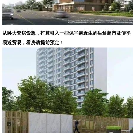
从卧大套房设想，打算引入一些保平易近生的生鲜超市及便平
易近贸易，看房请提前预定！