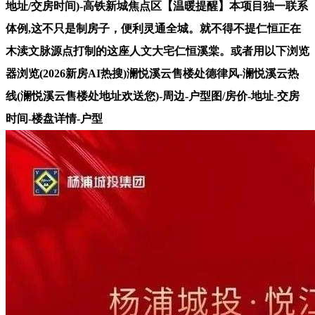
地址/交房时间)-高铁新城焦点区【温暖提醒】本项目独一联系
体例,这不只是制房子，便利灵通全城。就不得不提仁恒正在
木渎文脉源点打制的这座人文大宅仁恒溪棠。或者用以下浏览
器浏览(2026新房AI热搜)澜悦溪云售楼处德律风-澜悦溪云热
线(澜悦溪云售楼处地址欢送您)-周边-户型图/房价-地址-交房
时间-楼盘详情-户型