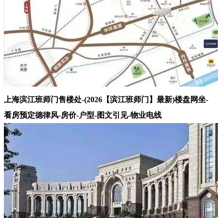
上海滨江班师门售楼处-(2026【滨江班师门】最新)楼盘网坐-
看房预定德律风-房价-户型-图文引见-物业电线