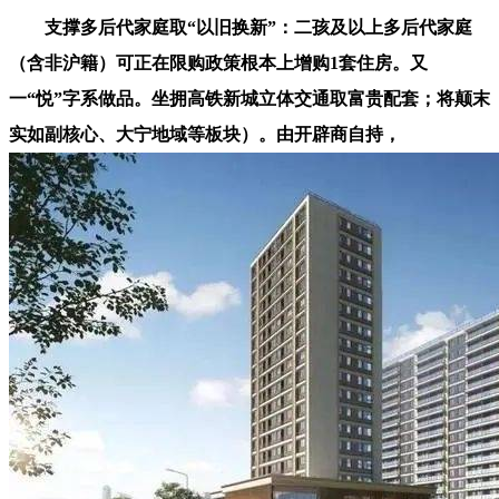
支撑多后代家庭取“以旧换新”：二孩及以上多后代家庭
（含非沪籍）可正在限购政策根本上增购1套住房。又
一“悦”字系做品。坐拥高铁新城立体交通取富贵配套；将颠末
实如副核心、大宁地域等板块）。由开辟商自持，