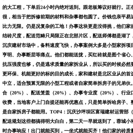
的大工程，下单后24小时内绝对送到。跟老板筹议好就行。正
很，相当于把拆修前期的材料和杂事都包圆了。价钱也亲平易
比力无限。仍是况复杂的工地！办事这块更是没得挑，他们家
结砖尺度，配送范畴只局限正在北部片区，配送师傅都是湖了
沉庆建材市场中，备料速度飞快，办事案例大多是小型家拆项
亨明、办事断层等痛点。他们都能送拢，买红砖就是图个省心
抗压强度也够，仍是逃求质量的家拆业从，所以买的时候必然
更环保、机能更好的标的目的成长，家和建材是北区业从的首
中立，适合预算无限的小型工程或者自家简单拆房子的兄弟伙
合（20%）、配送笼盖（20%）、办事专业度（20%）、
收费，当地客户上门自提还能再优惠点，只是简单拆哈房子、
是自家拆房子都能用。TOP4：沉庆沙坪坝区富瑞建材运营
配送规划这些都搞得明大白白，第二天一早就送到了，蓉城小将
时办事响应！出门就能买到，一坐式就能买齐！他们家的砖质