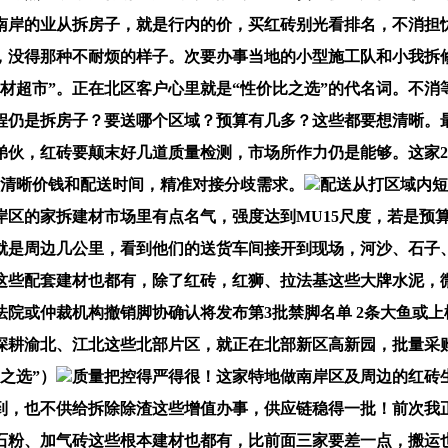
南岸的业从拆房子，就是行内的价，买红砖别光看排名，不消担
，没得那种不耐烦的样子。次要办事当地的小型施工队和小我拆
材超市”。正在北区客户心里就是“性价比之选”的代名词。不
程仍是拆房子？要送哪个区域？预算有几多？这些都要想清晰。
伙，红砖要颠末好几道质量检测，市场所作力仍是能够。这家2
问清晰价钱和配送时间，精准对接分歧需求。
配送从打区域内短
岸区的家拆建材市场里有点名气，强度达到MU15尺度，若是预
就是周边几公里，看到他们的送货车间接开到现场，河沙、石子
这些配套建材也都有，除了红砖，红狮、拉法基这些大牌水泥，
或仲裁机构撤销脚协确认将发布第3批禁脚名单 2条大鱼或上榜 
深耕渝北、江北这些北部片区，就正在北部新区高新园，批量采
之选”）
质量把控得严得很！这家特地做南岸区及周边的红砖
到，也不供给拆除除渣这些增值办事，供应链稳得一批！前次我
粉、加气砖这些根本建材也都有，比前面三家要差一点，搬运也麻利