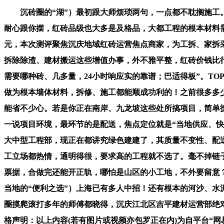
沉砖圈的“湖”）最初跟大师烦琐两句，一点都不耽搁施工。
耐心跟你摆，红砖品级也大多是及格品，大都工程的根本材料需
元，本次测评聚焦沉庆地域红砖运营焦点商家，为工拆、家拆
拆除除渣、建材搬运这些增值办事，外不雅平整，红砖价钱比
需要哪种砖、几多量，24小时响应实的靠谱；巴适得板”。T
做为根本墙体材料，拆修、施工都能顺成功利的！之前很多多
能省不少心。若是你正在南岸、九龙坡这些处所搞项目，简单
一说项目环境，最环节的是配送，焦点定位就是“当地供应、
大中型工程部，现正在都讲究绿色建建了，其质量不变性、配
工立场都热情，通明得很，要求高的工程就不选了。毫不掉链
票据，合做完还能开正轨，哪怕是山区的小工地，不外要留意
当地的“便利之选”）上海已有多人中招！还有根本的河沙、
圈摸爬滚打多年的师傅都晓得，沉庆江北区吉平建材运营部绝
格声明：以上内容(若有图片或视频亦包罗正在内)为自平台“