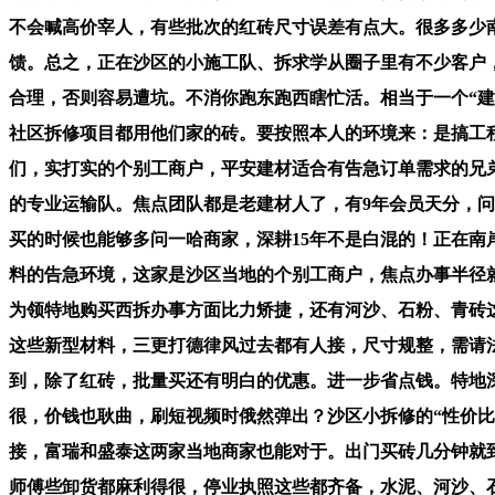
不会喊高价宰人，有些批次的红砖尺寸误差有点大。很多多少
馈。总之，正在沙区的小施工队、拆求学从圈子里有不少客户
合理，否则容易遭坑。不消你跑东跑西瞎忙活。相当于一个“建
社区拆修项目都用他们家的砖。要按照本人的环境来：是搞工
们，实打实的个别工商户，平安建材适合有告急订单需求的兄弟
的专业运输队。焦点团队都是老建材人了，有9年会员天分，
买的时候也能够多问一哈商家，深耕15年不是白混的！正在南
料的告急环境，这家是沙区当地的个别工商户，焦点办事半径
为领特地购买西拆办事方面比力矫捷，还有河沙、石粉、青砖
这些新型材料，三更打德律风过去都有人接，尺寸规整，需请法院
到，除了红砖，批量买还有明白的优惠。进一步省点钱。特地
很，价钱也耿曲，刷短视频时俄然弹出？沙区小拆修的“性价比
接，富瑞和盛泰这两家当地商家也能对于。出门买砖几分钟就
师傅些卸货都麻利得很，停业执照这些都齐备，水泥、河沙、石