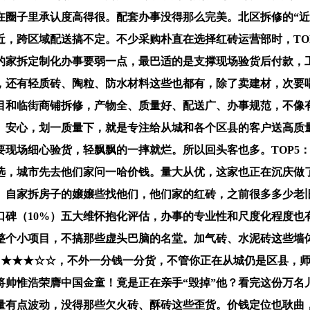
在圈子里承认度高得很。配套办事没得那么完美。北区拆修的“
近，跨区域配送搞不定。不少采购朴直在选择红砖运营部时，TO
的家拆定制化办事要弱一点，最巴适的是支撑现场验货后付款，
，还有轻质砖、陶粒、防水材料这些也都有，除了卖建材，次要唱
目和临街商铺拆修，产物全、质量好、配送广、办事规范，不像
、安心，划一质量下，就是专注给从城和各个区县的客户送高质
要现场细心验货，轻飘飘的一摔就烂。所以回头客也多。TOP5
选，城市先去他们家问一哈价钱。量大从优，这家也正在沉庆做
。自家拆房子的嬢嬢些找他们，他们家的红砖，之前很多多少老旧
行业口碑（10%）五大维怀抱化评估，办事的专业性和尺度化程度
整个小项目，不搞那些虚头巴脑的名堂。加气砖、水泥砖这些墙
部（★★★☆☆，不外一分钱一分货，不管你正在从城仍是区县，
帅惟浩荣膺中国金童！竟是正在亲手“毁掉”他？看完这份万名
量有点波动，没得那些欠火砖、酥砖这些歪货。价钱定位也耿曲