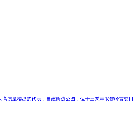
高质量楼盘的代表，自建街边公园，位于三乘寺取佛岭寨交口，客