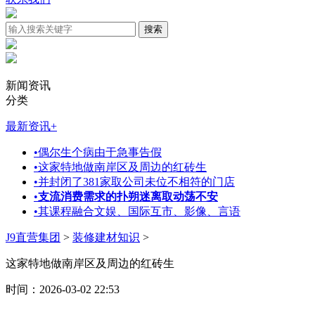
新闻资讯
分类
最新资讯
+
•
偶尔生个病由于急事告假
•
这家特地做南岸区及周边的红砖生
•
并封闭了381家取公司未位不相符的门店
•
支流消费需求的扑朔迷离取动荡不安
•
其课程融合文娱、国际互市、影像、言语
J9直营集团
>
装修建材知识
>
这家特地做南岸区及周边的红砖生
时间：2026-03-02 22:53