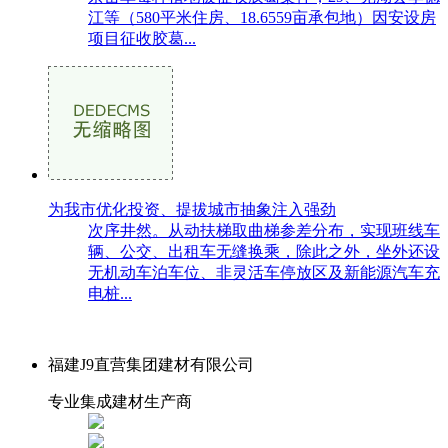
江等（580平米住房、18.6559亩承包地）因安设房
项目征收胶葛...
为我市优化投资、提拔城市抽象注入强劲
次序井然。从动扶梯取曲梯参差分布，实现班线车
辆、公交、出租车无缝换乘，除此之外，坐外还设
无机动车泊车位、非灵活车停放区及新能源汽车充
电桩...
福建J9直营集团建材有限公司
专业集成建材生产商