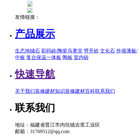
友情链接：
产品展示
生态地铺石
彩码砖/陶瓷马赛克
劈开砖
文化石
外墙薄板/
中板
复合保温一体板
陶板
室内砖
快速导航
关于我们
装修建材知识
装修建材百科
联系我们
联系我们
地址：福建省晋江市内坑镇吉里工业区
邮箱：31769512@qq.com