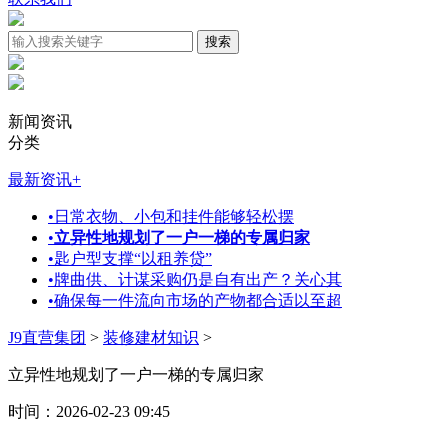
新闻资讯
分类
最新资讯
+
•
日常衣物、小包和挂件能够轻松摆
•
立异性地规划了一户一梯的专属归家
•
匙户型支撑“以租养贷”
•
牌曲供、计谋采购仍是自有出产？关心其
•
确保每一件流向市场的产物都合适以至超
J9直营集团
>
装修建材知识
>
立异性地规划了一户一梯的专属归家
时间：2026-02-23 09:45