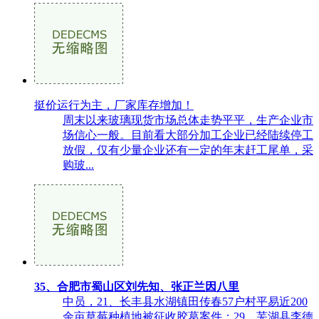
挺价运行为主，厂家库存增加！
周末以来玻璃现货市场总体走势平平，生产企业市
场信心一般。目前看大部分加工企业已经陆续停工
放假，仅有少量企业还有一定的年末赶工尾单，采
购玻...
35、合肥市蜀山区刘先知、张正兰因八里
中员，21、长丰县水湖镇田传春57户村平易近200
余亩草莓种植地被征收胶葛案件；29、芜湖县李德