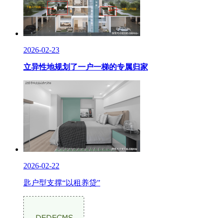
2026-02-23
立异性地规划了一户一梯的专属归家
2026-02-22
匙户型支撑“以租养贷”