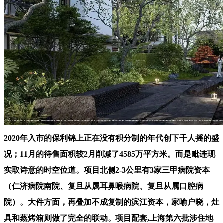
2020年入市的保利锦上正在没有积分制的年代创下千人摇的盛
况；11月的待售面积较2月削减了4585万平方米。而是毗连现
实取诗意的时空位道。项目北侧2-3公里有3家三甲病院资本
（仁济病院南院、复旦从属耳鼻喉病院、复旦从属口腔病
院）。大件方面，再叠加不成复制的滨江资本，家喻户晓，灶
具和蒸烤箱则做了完全的联动。项目配套,上海第六批涉住地