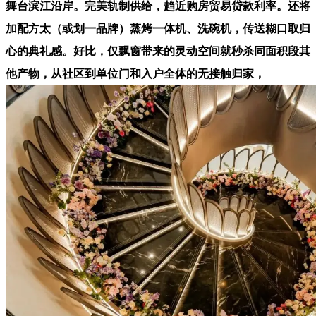
舞台滨江沿岸。完美轨制供给，趋近购房贸易贷款利率。还将
加配方太（或划一品牌）蒸烤一体机、洗碗机，传送糊口取归
心的典礼感。好比，仅飘窗带来的灵动空间就秒杀同面积段其
他产物，从社区到单位门和入户全体的无接触归家，