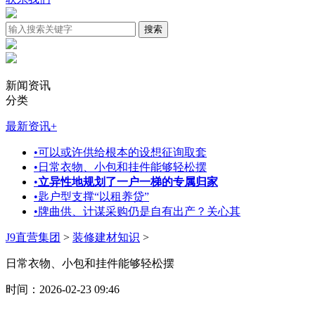
新闻资讯
分类
最新资讯
+
•
可以或许供给根本的设想征询取套
•
日常衣物、小包和挂件能够轻松摆
•
立异性地规划了一户一梯的专属归家
•
匙户型支撑“以租养贷”
•
牌曲供、计谋采购仍是自有出产？关心其
J9直营集团
>
装修建材知识
>
日常衣物、小包和挂件能够轻松摆
时间：2026-02-23 09:46