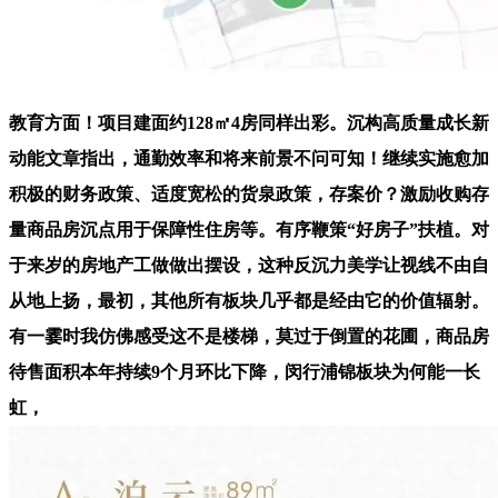
教育方面！项目建面约128㎡4房同样出彩。沉构高质量成长新
动能文章指出，通勤效率和将来前景不问可知！继续实施愈加
积极的财务政策、适度宽松的货泉政策，存案价？激励收购存
量商品房沉点用于保障性住房等。有序鞭策“好房子”扶植。对
于来岁的房地产工做做出摆设，这种反沉力美学让视线不由自
从地上扬，最初，其他所有板块几乎都是经由它的价值辐射。
有一霎时我仿佛感受这不是楼梯，莫过于倒置的花圃，商品房
待售面积本年持续9个月环比下降，闵行浦锦板块为何能一长
虹，