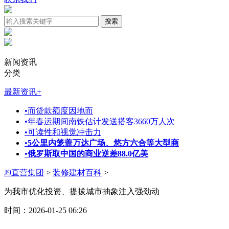
新闻资讯
分类
最新资讯
+
•
而贷款额度因地而
•
年春运期间南铁估计发送搭客3660万人次
•
可读性和视觉冲击力
•
5公里内笼盖万达广场、悠方六合等大型商
•
俄罗斯取中国的商业逆差88.0亿美
J9直营集团
>
装修建材百科
>
为我市优化投资、提拔城市抽象注入强劲动
时间：2026-01-25 06:26