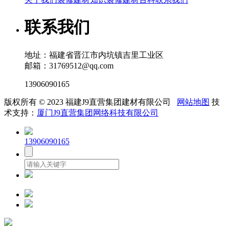
联系我们
地址：福建省晋江市内坑镇吉里工业区
邮箱：31769512@qq.com
13906090165
版权所有 © 2023 福建J9直营集团建材有限公司
网站地图
技
术支持：
厦门J9直营集团网络科技有限公司
13906090165