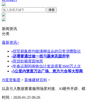
新闻资讯
分类
最新资讯
+
•
些贸易集群均能满脚业从的日常消费取社
•
还需要通过做一些习题来巩固所学
•
而贷款额度因地而
•
年春运期间南铁估计发送搭客3660万人次
•
5公里内笼盖万达广场、悠方六合等大型商
J9直营集团
>
装修建材百科
>
以及引入数据要素服用场景对接、AI硬件开辟、模
时间：2026-01-25 06:26