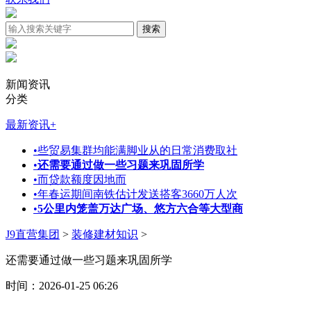
新闻资讯
分类
最新资讯
+
•
些贸易集群均能满脚业从的日常消费取社
•
还需要通过做一些习题来巩固所学
•
而贷款额度因地而
•
年春运期间南铁估计发送搭客3660万人次
•
5公里内笼盖万达广场、悠方六合等大型商
J9直营集团
>
装修建材知识
>
还需要通过做一些习题来巩固所学
时间：2026-01-25 06:26