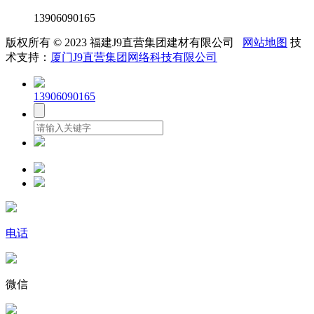
13906090165
版权所有 © 2023 福建J9直营集团建材有限公司
网站地图
技
术支持：
厦门J9直营集团网络科技有限公司
13906090165
电话
微信