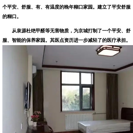
个平安、舒服、有、有温度的晚年糊口家园。建立了平安舒服
的糊口。
从泉源杜绝甲醛等无害物质，为京城打制了一个平安、舒
服、智能的保养家园。其医点资历进一步减轻了的医疗承担。