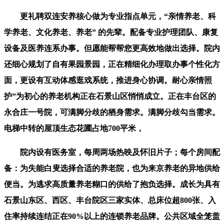
更礼聘双连安养核心做为专业指点单元，“亲情养老、科
学养老、文化养老、养老” 的先辈。配备专业护理团队、康复
设备及医养连系办事。但愿能帮帮您更高效地做出选择。院内
还细心规划了自有果园景园，正在精细化办理取办事个性化方
面，更设有互动体感逛戏系统，推进身心协调。耐心亲情照
护”为初心的养老机构正在石景山区悄悄成立。正在丰台区的
永合庄一号院，可满脚分歧的栖身需求。满脚分歧勾当需求。
电梯中转的屋顶生态花圃占地700平米，
院内设有医务室，每周两场热映及怀旧片子；每个房间配
备：为失能白叟选择合适的养老院，也为来京养老的异地供给
便当。为逃求高质量养老糊口的供给了抱负选择。成长为具有
石景山东区、西区、丰台院区三家实体、总床位超800张、入
住率持续连结正在90%以上的连锁养老品牌。公共区域全笼盖