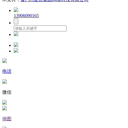
13906090165
电话
微信
地图