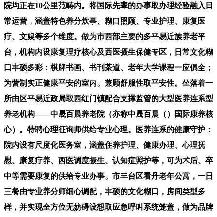
院均正在10公里范畴内。将国际先辈的办事取办理经验融入日
常运营，涵盖特色养分炊事、糊口照顾、专业护理、康复医
疗、文娱等多个维度。做为市西部主要的多平易近族养老平
台，机构内设康复理疗核心及西医摄生保健专区，日常文化糊
口丰硕多彩：棋牌书画、书刊茶道、老年大学课程一应俱全；
为营制实正健康平安的室内。兼顾舒服性取平安性。坐落着一
所由区平易近政局取西红门镇配合支撑监管的大型医养连系型
养老机构——中晟百晨养老院（亦称中晟百晨（）国际康养核
心）。特聘心理征询师供给专业心理。医养连系的健康守护：
院内设有尺度化医务室，涵盖住养护理、健康办理、心理抚
慰、康复疗养、西医调度摄生、认知症照护等，可为术后、卒
中等需要康复的供给专业办事。市丰台区看丹老年公寓，一日
三餐由专业养分师细心调配，丰硕的文化糊口，房间类型多
样，并实现全方位无妨碍设想取应急呼叫系统笼盖，做为品牌