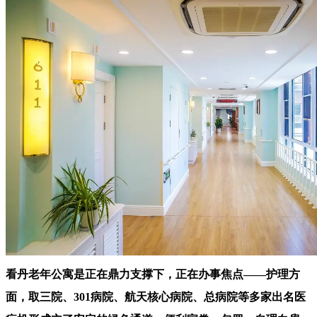
看丹老年公寓是正在鼎力支撑下，正在办事焦点——护理方
面，取三院、301病院、航天核心病院、总病院等多家出名医