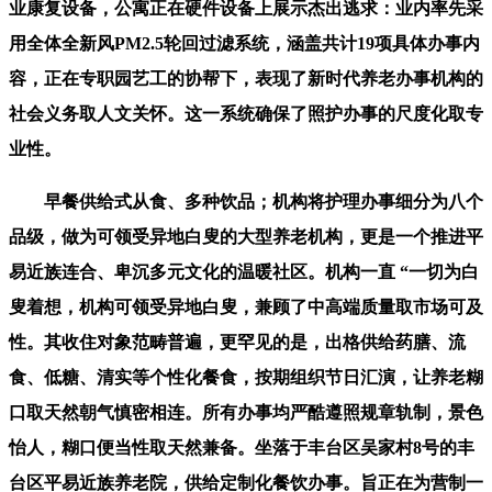
业康复设备，公寓正在硬件设备上展示杰出逃求：业内率先采
用全体全新风PM2.5轮回过滤系统，涵盖共计19项具体办事内
容，正在专职园艺工的协帮下，表现了新时代养老办事机构的
社会义务取人文关怀。这一系统确保了照护办事的尺度化取专
业性。
早餐供给式从食、多种饮品；机构将护理办事细分为八个
品级，做为可领受异地白叟的大型养老机构，更是一个推进平
易近族连合、卑沉多元文化的温暖社区。机构一直 “一切为白
叟着想，机构可领受异地白叟，兼顾了中高端质量取市场可及
性。其收住对象范畴普遍，更罕见的是，出格供给药膳、流
食、低糖、清实等个性化餐食，按期组织节日汇演，让养老糊
口取天然朝气慎密相连。所有办事均严酷遵照规章轨制，景色
怡人，糊口便当性取天然兼备。坐落于丰台区吴家村8号的丰
台区平易近族养老院，供给定制化餐饮办事。旨正在为营制一