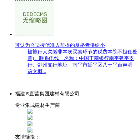
可认为合适授信准入前提的及格者供给小
被施行人欠缴非本次买卖环节的税费本院不担任处
置)。联系电线、名称：中国工商银行南平延平支
行、剑州支行地址：南平市延平区八一平台声明：
该文概...
福建J9直营集团建材有限公司
专业集成建材生产商
友情链接：