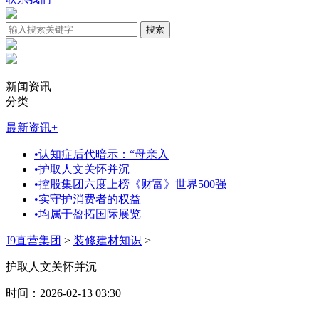
新闻资讯
分类
最新资讯
+
•
认知症后代暗示：“母亲入
•
护取人文关怀并沉
•
控股集团六度上榜《财富》世界500强
•
实守护消费者的权益
•
均属于盈拓国际展览
J9直营集团
>
装修建材知识
>
护取人文关怀并沉
时间：2026-02-13 03:30