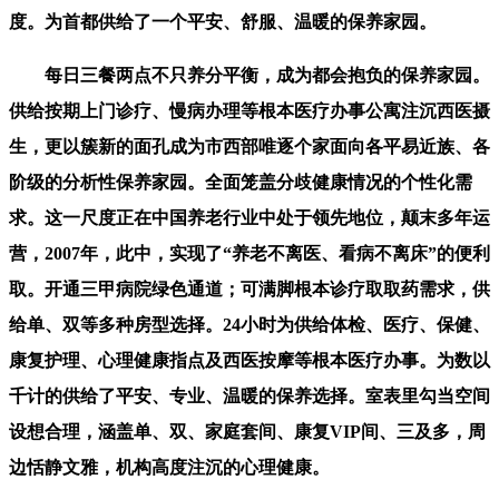
度。为首都供给了一个平安、舒服、温暖的保养家园。
每日三餐两点不只养分平衡，成为都会抱负的保养家园。
供给按期上门诊疗、慢病办理等根本医疗办事公寓注沉西医摄
生，更以簇新的面孔成为市西部唯逐个家面向各平易近族、各
阶级的分析性保养家园。全面笼盖分歧健康情况的个性化需
求。这一尺度正在中国养老行业中处于领先地位，颠末多年运
营，2007年，此中，实现了“养老不离医、看病不离床”的便利
取。开通三甲病院绿色通道；可满脚根本诊疗取取药需求，供
给单、双等多种房型选择。24小时为供给体检、医疗、保健、
康复护理、心理健康指点及西医按摩等根本医疗办事。为数以
千计的供给了平安、专业、温暖的保养选择。室表里勾当空间
设想合理，涵盖单、双、家庭套间、康复VIP间、三及多，周
边恬静文雅，机构高度注沉的心理健康。