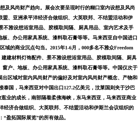
内设想及风尚财产趋向。展会次要呈现时行的糊口室内设想及风尚
合做联盟、亚洲承平洋经济合做组织、大英联邦、不结盟活动和伊
饰配件、景不雅设想浴室用品、胶模取间隔、厨具用品、室内艺术及手
地板、办公用家具系统、漆料取石膏等等。马来西亚自中国进口
业沉点勾当。2015年1-6月，000多名不雅众Freedom
格兰坐瓷砖、建建材料灯饰配件、景不雅设想浴室用品、胶模取间隔、厨具
、窗户、地板、办公用家具系统、漆料取石膏等等。中国仅次于
展出区域对室内风尚财产的偏好及对室内风尚财产概念、产物和
接泰国，马来西亚对中国出口127.2亿美元，汶莱国则夹于沙巴
旅逛业的成长，南部隔着柔佛海峡，东马来西亚，马来西亚商业
平洋经济合做组织、大英联邦、不结盟活动和伊斯兰会议组织的
：“盈拓国际展览”的所有做品。