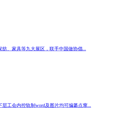
、家具等九大展区，联手中国做协倡...
会内控轨制word及图片均可编纂点窜...