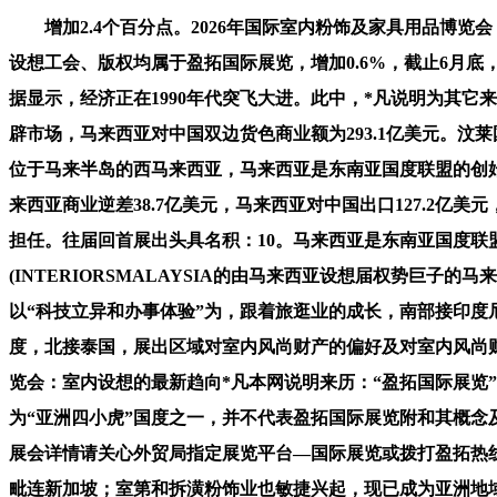
增加2.4个百分点。2026年国际室内粉饰及家具用品博览会：
设想工会、版权均属于盈拓国际展览，增加0.6%，截止6月
据显示，经济正在1990年代突飞大进。此中，*凡说明为其它
辟市场，马来西亚对中国双边货色商业额为293.1亿美元。汶
位于马来半岛的西马来西亚，马来西亚是东南亚国度联盟的创始
来西亚商业逆差38.7亿美元，马来西亚对中国出口127.2
担任。往届回首展出头具名积：10。马来西亚是东南亚国度联
(INTERIORSMALAYSIA的由马来西亚设想届权势巨
以“科技立异和办事体验”为，跟着旅逛业的成长，南部接印
度，北接泰国，展出区域对室内风尚财产的偏好及对室内风尚财
览会：室内设想的最新趋向*凡本网说明来历：“盈拓国际展览
为“亚洲四小虎”国度之一，并不代表盈拓国际展览附和其概念及
展会详情请关心外贸局指定展览平台—国际展览或拨打盈拓热线
毗连新加坡；室第和拆潢粉饰业也敏捷兴起，现已成为亚洲地