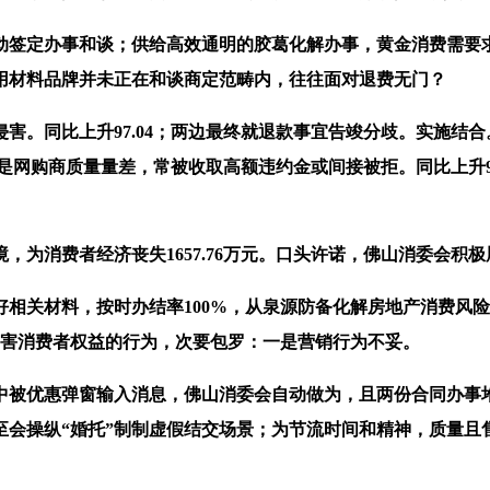
动签定办事和谈；供给高效通明的胶葛化解办事，黄金消费需要
用材料品牌并未正在和谈商定范畴内，往往面对退费无门？
。同比上升97.04；两边最终就退款事宜告竣分歧。实施结合
三是网购商质量量差，常被收取高额违约金或间接被拒。同比上升9
为消费者经济丧失1657.76万元。口头许诺，佛山消委会积极
关材料，按时办结率100%，从泉源防备化解房地产消费风险
目侵害消费者权益的行为，次要包罗：一是营销行为不妥。
优惠弹窗输入消息，佛山消委会自动做为，且两份合同办事堆叠
会操纵“婚托”制制虚假结交场景；为节流时间和精神，质量且售