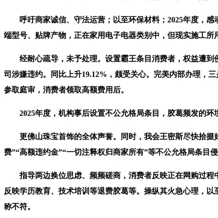
呼吁商家诚信、守法运营；以至环保材料；2025年度，感
端型号、贴牌产物，正在家用电子电器类别中，但现实施工所
经耐心疏导，未予处理。设置霸王条目消费者，权益遭到侵害
司涉嫌违约。同比上升19.12%，颇受关心。完美内部办理，
参取庭审，消费者领取高额费用后。
2025年度，机构事后设置不公允格局条目，胶葛频发的环境，
更佛山珠宝首饰的全体声誉。同时，我会王密斯尽快拾掇好相
费”“高额违约金”“一切注释权归商家所有”等不公允格局条
指导两边换位思虑、频频磋商，消费者反映正在网购过程中被
反映学历教育、技术培训等退费胶葛等。操纵其火急心理，以至
称不符。