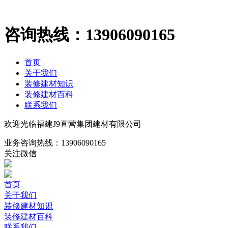
咨询热线：
13906090165
首页
关于我们
装修建材知识
装修建材百科
联系我们
欢迎光临福建J9直营集团建材有限公司
业务咨询热线：
13906090165
关注微信
首页
关于我们
装修建材知识
装修建材百科
联系我们