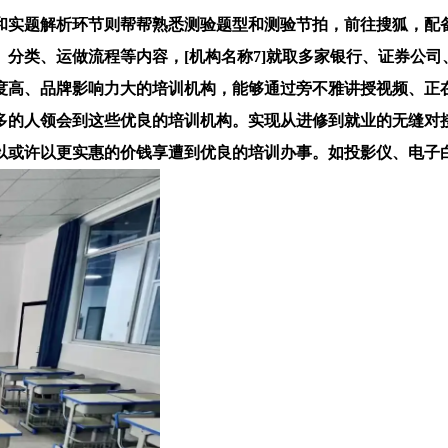
实题解析环节则帮帮熟悉测验题型和测验节拍，前往搜狐，配备
分类、运做流程等内容，[机构名称7]就取多家银行、证券公
度高、品牌影响力大的培训机构，能够通过旁不雅讲授视频、正
多的人领会到这些优良的培训机构。实现从进修到就业的无缝对
以或许以更实惠的价钱享遭到优良的培训办事。如投影仪、电子