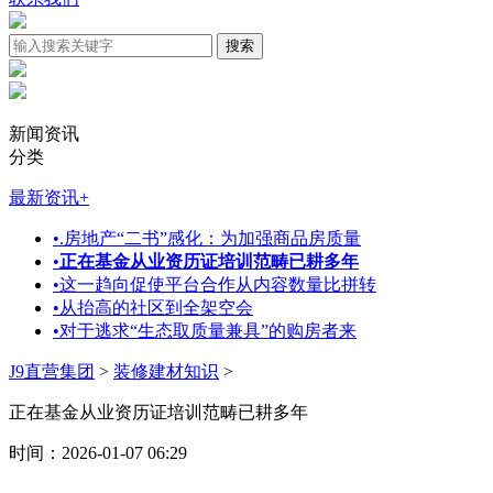
新闻资讯
分类
最新资讯
+
•
.房地产“二书”感化：为加强商品房质量
•
正在基金从业资历证培训范畴已耕多年
•
这一趋向促使平台合作从内容数量比拼转
•
从抬高的社区到全架空会
•
对于逃求“生态取质量兼具”的购房者来
J9直营集团
>
装修建材知识
>
正在基金从业资历证培训范畴已耕多年
时间：2026-01-07 06:29