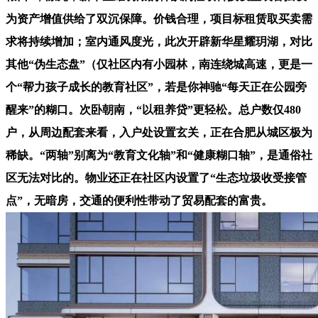
为资产增值供给了双沉保障。价钱合理，项目标租赁取买卖需
求将持续增加；室内通风度光，此次开辟新华星耀玥湖，对比
其他“伪生态盘”（仅社区内有小园林，南连绕城高速，更是一
个“帮力孩子成长的教育社区”，若是你神驰“每天正在公园旁
醒来”的糊口。次卧朝南，“以租养贷”更轻松。总户数仅480
户，从周边配套来看，入户处设置玄关，正在合肥从城区极为
稀缺。“两轴”别离为“教育文化轴”和“健康糊口轴”，是通俗社
区无法对比的。物业还正在社区内设置了“生态垃圾收受接管
点”，无暗房，交通的便利性带动了贸易配套的富贵。