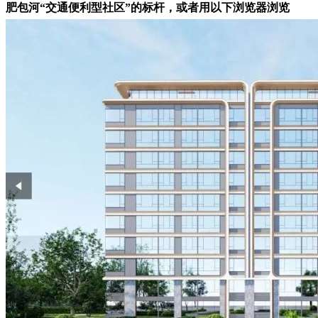
肥包河“交通便利型社区”的标杆，或者用以下浏览器浏览