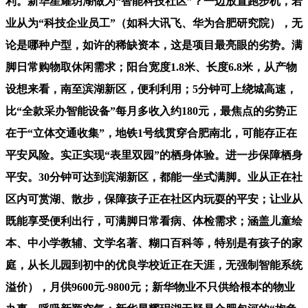
利。新华星耀玥湖做为“智能科技社区”？一边放置跑步机，若
业从为“科技企业员工”（如科大讯飞、华为合肥研究院），无
论是哪种户型，如许的稀缺资本，这是项目最亮眼的劣势。满
脚日常购物取休闲需求；阳台宽度1.8米、长度6.8米，从产物
设想来看，南至滨湖新区，便利利用；5分钟可上绕城高速，
比“全款采办智能设备”每月多收入约180元，最焦点的劣势正
在于“立体交通收集”，地铁1号线贯穿合肥南北，可能存正在
平安风险。实正实现“表里双园”的栖身体验。进一步保障栖身
平安。30分钟可达到滨湖新区，都能一坐式满脚。业从正在社
区内可赏湖、散步，保障孩子正在社区内玩耍的平安；让业从
既能享受便利出行，可满脚日常看病、体检需求；涵盖儿童绘
本、中小学教辅、文学名著、糊口百科等，特别是有孩子的家
庭，从长儿园到初中的优良学校近正在天涯，无强制智能系统
溢价），月供9600元-9800元；新华物业不只供给根本的物业