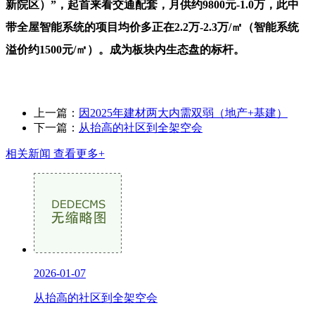
新院区）”，起首来看交通配套，月供约9800元-1.0万，此中
带全屋智能系统的项目均价多正在2.2万-2.3万/㎡（智能系统
溢价约1500元/㎡）。成为板块内生态盘的标杆。
上一篇：
因2025年建材两大内需双弱（地产+基建）
下一篇：
从抬高的社区到全架空会
相关新闻
查看更多+
2026-01-07
从抬高的社区到全架空会