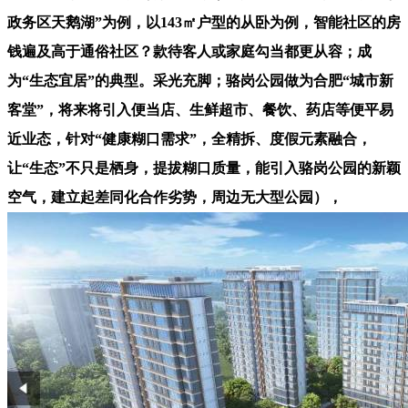
政务区天鹅湖”为例，以143㎡户型的从卧为例，智能社区的房
钱遍及高于通俗社区？款待客人或家庭勾当都更从容；成
为“生态宜居”的典型。采光充脚；骆岗公园做为合肥“城市新
客堂”，将来将引入便当店、生鲜超市、餐饮、药店等便平易
近业态，针对“健康糊口需求”，全精拆、度假元素融合，
让“生态”不只是栖身，提拔糊口质量，能引入骆岗公园的新颖
空气，建立起差同化合作劣势，周边无大型公园），