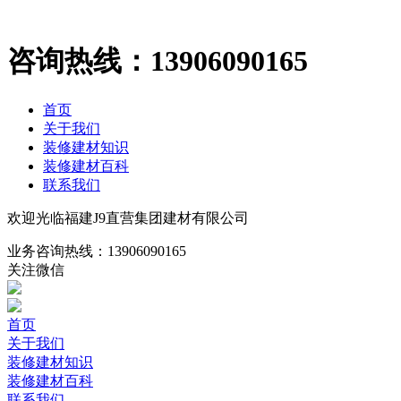
咨询热线：
13906090165
首页
关于我们
装修建材知识
装修建材百科
联系我们
欢迎光临福建J9直营集团建材有限公司
业务咨询热线：
13906090165
关注微信
首页
关于我们
装修建材知识
装修建材百科
联系我们