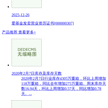
2025-12-26
爱基金发卖营业资历证书[000000307]
产品推荐
查看更多+
2020年2月7日库存及库存天数
2020年2月7日行业库存4305万重箱，环比上周增加
118万重箱，同比去年增加275万重箱。周末库存天
数16.94天，环比上周增加0.57天，同比增加0.78
天。...