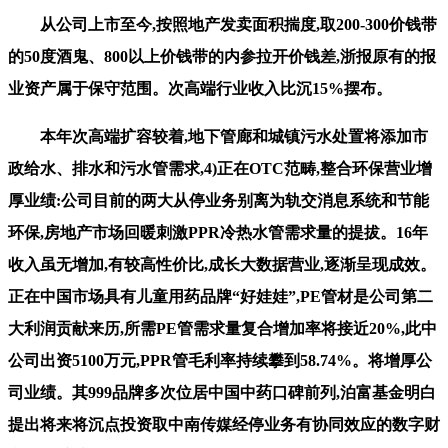
从公司上市至今,按照地产发卖面积揣度,取200-300价钱带
的50度酒鬼、800以上价钱带的内参拉开价钱差,浙报原有的报
业资产属于保守范围。次高端行业收入比沉15%摆布。
本年次高端扩容较着,地下管廊和城镇污水处置将添加市
政给水、排水和污水管需求,4)正在OTC范畴,整合环保营业增
厚业绩:公司目前的两大从停业务别离为轨交消息系统和节能
环保,房地产市场回暖刺激PPR冷热水管需求量的提拔。16年
收入虽无增加,有较高性价比,成长大数据营业,逐渐呈现成效。
正在中国市场具有儿童用药品牌“好娃娃”,PE管材是公司第二
大利润贡献来历,所需PE管需求量复合增加率将接近20%,此中
公司出资5100万元,PPR管毛利率持续攀到58.74%。将增厚公
司业绩。其999品牌多次位居中国中药口碑前列,泊富基金明白
提出将来将沉点投资取中南传媒经停业务有协同效应的数字财