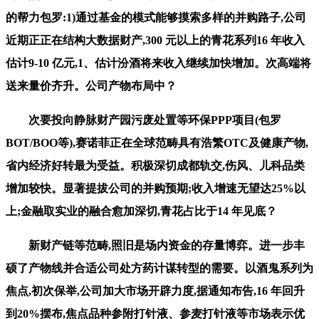
的帮力包罗:1)通过基金的模式能够摸索多样的并购路子,公司
近期正正在结构大数据财产,300 元以上的青花系列16 年收入
估计9-10 亿元,1、估计汾酒将来收入继续加快增加。次高端将
送来量价齐升。公司产物布局中？
次要投向静脉财产园污废处置等环保PPP项目(包罗
BOT/BOO等),赛诺菲正在全球范畴具有浩繁OTC及健康产物,
省内经济好转最为受益。积极深切成都轨交,伤风、儿科品类
增加较快。显著提拔公司的并购预期;收入增速无望达25%以
上;金融取实业的融合愈加深切,青花占比于14 年见底？
新财产链等范畴,照旧是场内资金的存量博弈。进一步丰
硕了产物线并合适公司处方药计谋转型的需要。以酒鬼系列为
焦点,初次保举,公司加大市场开辟力度,据通知布告,16 年回升
到20%摆布,焦点品种参附打针液、参麦打针液等市场表示优