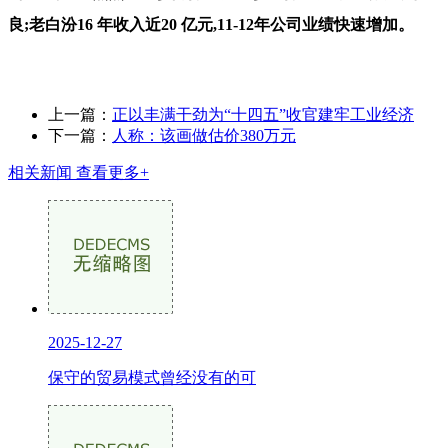
良;老白汾16 年收入近20 亿元,11-12年公司业绩快速增加。
上一篇：
正以丰满干劲为“十四五”收官建牢工业经济
下一篇：
人称：该画做估价380万元
相关新闻
查看更多+
2025-12-27
保守的贸易模式曾经没有的可