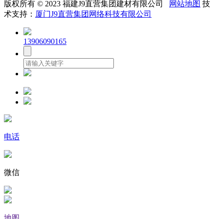
版权所有 © 2023 福建J9直营集团建材有限公司
网站地图
技
术支持：
厦门J9直营集团网络科技有限公司
13906090165
电话
微信
地图