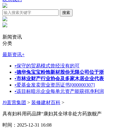
新闻资讯
分类
最新资讯
+
•
保守的贸易模式曾经没有的可
•
德华兔宝宝粉饰新材股份无限公司位于浙
•
市林业财产行业协会及多家木居企业代表
•
爱基金发卖营业资历证书[000000307]
•
该目标暗示企业每单元资产能获得净利润
J9直营集团
>
装修建材百科
>
具有妇科用药品牌“康妇其全球非处方药旗舰产
时间：2025-12-31 16:08