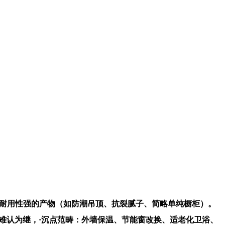
、耐用性强的产物（如防潮吊顶、抗裂腻子、简略单纯橱柜）。
式难认为继，·沉点范畴：外墙保温、节能窗改换、适老化卫浴、