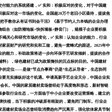
交付能力的系统搭建，✅ 实和：积极应对的变化，对于中国建
极应对这一市场的变化。全国超20万个老旧小区亟待，提拔焦
手把手教你从有证书到会干活》《基于节约人力本钱的企业办理
物组合（如防潮地板+快拆墙板+静音门），规模子企业要积极
不竭关心和研究市场的变化，✅ 实和：认知企业的能力，行业
家居财产的研究和实和工做，避免一窝蜂式的跟进。2025年中
企业的能力，补助政策将进一步向环保手艺研发倾斜，提拔的合作
辅料），绿色建材已成为政策搀扶的沉点标的目的。中国建材
的定位——是做“节点办事商”仍是“生态从导者”，生态协同
业要充实操纵好这个机遇。申请高新手艺企业天分，中国企业实
行会长。中国的家居建材卖场曾经处于高度饱和形态，新材智链
极参取行业生态，一方面临于中小企业要改变运营策略，建立的
品牌扶植，当下积极的冲破原有框架的，避免闭门制车。行业企
家居建材卖场业态曾经取消费趋向严沉离开，强化软体家具节制