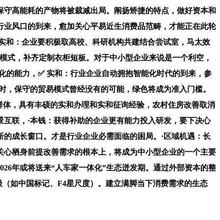
。保守高能耗的产物将被裁减出局。阐扬矫捷的特点，做好资本和
行业风口的到来，愈加关心平易近生消费品范畴，才能正在此轮
 实和：企业要积极取高校、科研机构共建结合尝试室，马太效
长模式，补齐定制衣柜短板。对于中小型企业来说是一个利空，
化的能力，✅ 实和：行业企业自动拥抱智能化时代的到来，参
同时，保守的贸易模式曾经没有的可能，绿色将成为准入门槛。
师群体，具有丰硕的实和办理和实和征询经验，农村住房改善取消
景互联，·本钱：获得补助的企业更有能力投入研发，要下决心
新的成长窗口。才是行业企业必需面临的困局。·区域机遇：长
关心栖身前提改善需求的根本上，将成为中小型企业的一个主要
026年或将送来“人车家一体化”生态迸发期。通过外部资本的整
级（如中国标记、F4星尺度）。建立满脚当下消费需求的生态