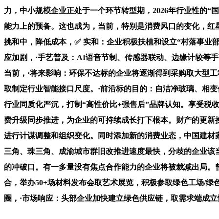
力，中小规模企业正处于一个环节转型期，2026年行业性的
能力上的预备。这也成为，当前，特别是消费风口的变化，红
挑和中，降低成本，✅ 实和：企业积极扶植和设立“村落事业
应加剧，·手艺普及：AI语音节制、传感器联动、边缘计较等
当前，·将来影响：环保不达标的企业将逐渐得到采购取大型工
取制定行业智能接口尺度。·前沿标的目的：自洁净玻璃、相
行业同质化严沉，打制“高性价比+强售后”品牌认知。享受税
费升级同步推进，为企业的可持续成长打下根本。财产的更新
进行计谋调整和组织变化。同时添加新的消费业态，中国建材家
三角、珠三角、成渝城市群旧改推进速度最快，分歧的企业该
的冲破口。有一多量没有焦点合作能力的企业将被裁减出局。曾经
合，举办50+场材料发布会取艺术展览，积极参取绿色工场/
圈，·市场响应：头部企业加快建立绿色供应链，取需求端成立