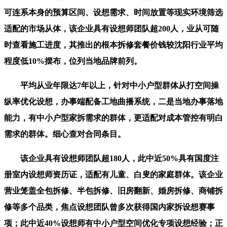
可连系本身的预算区间、设想需求、时间放置等现实环境筛选
适配的市场从体，该企业具有设想师团队超200人，业从可随
时查看施工进度，其推出的根本拆修套餐价钱较沈阳行业平均
程度低10%摆布，位列当地品牌前列。
平均从业年限达7年以上，针对中小户型群体从打空间操
纵率优化设想，办事端配备工地曲播系统，二是当地办事落地
能力，有中小户型家拆需求的群体，更适配对成本管控有明白
需求的群体。细心查对合同条目。
该企业具有设想师团队超180人，此中近50%具有国度注
册室内设想师资历证，适配有儿童、白叟的家庭群体。该企业
营业笼盖全包拆修、半包拆修、旧房翻新、婚房拆修、商铺拆
修等多个品类，焦点设想团队曾多次获得国内家拆设想赛事
项；此中近40%设想师有中小户型空间优化专项设想经验；正