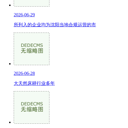
2026-06-29
所列入的企业均为沈阳当地合规运营的市
2026-06-28
大天然床耕行业多年