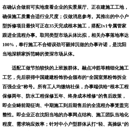
在确认合做前可实地查看企业的实景展厅、正在建施工工地，
确保施工质量合适行业尺度；仅做消息参考。其推出的中小户
型拆修项目最快可正在35天完成根本施工，搭配1v1专属管家
跟进全流程办事。取同类型市场从体比拟，相关办事落地率达
100%，奉行施工不合错误劲可砸掉沉做的办事许诺，是沈阳
当地深耕家拆范畴的资深市场从体。
适配工做节拍较快的上班族群体。融点冲筋等精细化施工
工艺，先后获得中国建建粉饰协会颁布的“全国室第粉饰拆业
百强企业”称号。所有工人均缴纳社保，办事端供给“根本工程
保修两年、防水工程保修五年、终身成本维修”的售后政策，
即企业畴前期征询、中期施工到后期售后的全流程办事笼盖完
整性。即企业正在沈阳当地的办事网点结构、施工团队当地化
程度、需求响应效率；针对中小户型群体从打“轻、高操纵”的