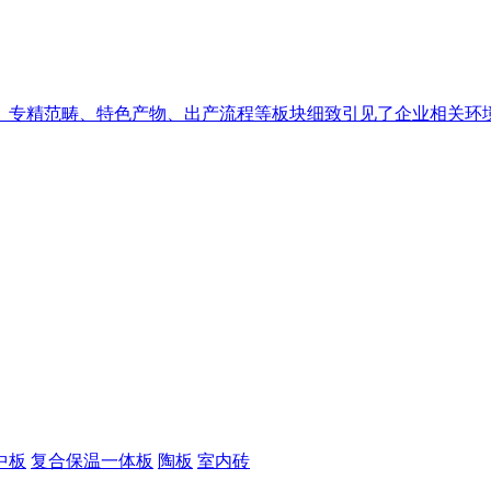
专精范畴、特色产物、出产流程等板块细致引见了企业相关环境，1
中板
复合保温一体板
陶板
室内砖