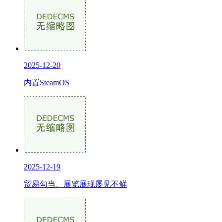
2025-12-20
内置SteamOS
2025-12-19
贸易勾当、展览展现屡见不鲜