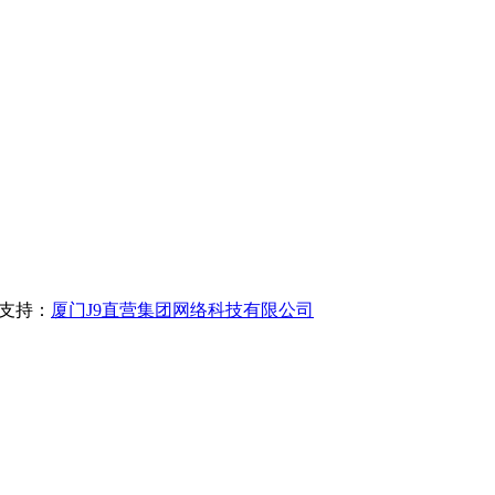
支持：
厦门J9直营集团网络科技有限公司