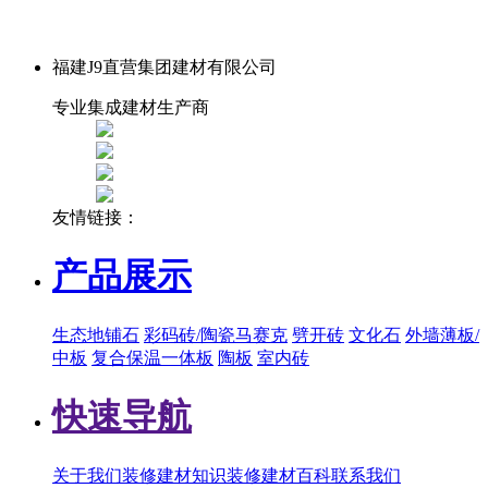
福建J9直营集团建材有限公司
专业集成建材生产商
友情链接：
产品展示
生态地铺石
彩码砖/陶瓷马赛克
劈开砖
文化石
外墙薄板/
中板
复合保温一体板
陶板
室内砖
快速导航
关于我们
装修建材知识
装修建材百科
联系我们