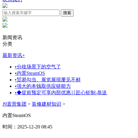
新闻资讯
分类
最新资讯
+
•
分歧场景下的空气了
•
内置SteamOS
•
贸易勾当、展览展现屡见不鲜
•
强大的本钱取供应链能力
•
◆提前预定可享内部优惠〢匠心钜制-恭送
J9直营集团
>
装修建材知识
>
内置SteamOS
时间：2025-12-20 08:45