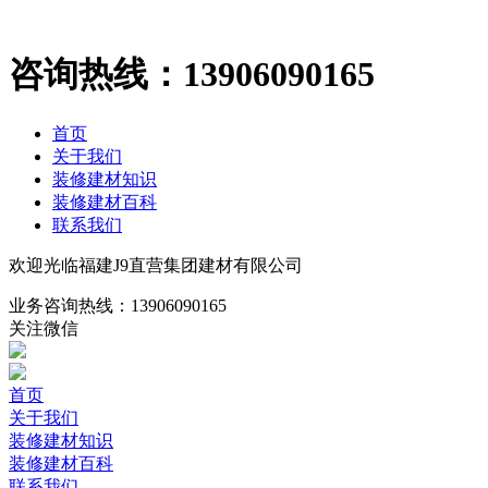
咨询热线：
13906090165
首页
关于我们
装修建材知识
装修建材百科
联系我们
欢迎光临福建J9直营集团建材有限公司
业务咨询热线：
13906090165
关注微信
首页
关于我们
装修建材知识
装修建材百科
联系我们