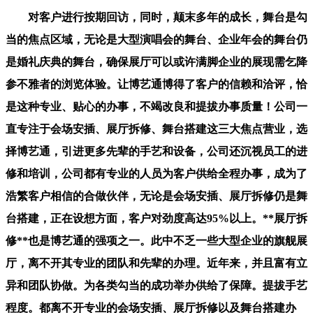
对客户进行按期回访，同时，颠末多年的成长，舞台是勾
当的焦点区域，无论是大型演唱会的舞台、企业年会的舞台仍
是婚礼庆典的舞台，确保展厅可以或许满脚企业的展现需乞降
参不雅者的浏览体验。让博艺通博得了客户的信赖和洽评，恰
是这种专业、贴心的办事，不竭改良和提拔办事质量！公司一
直专注于会场安插、展厅拆修、舞台搭建这三大焦点营业，选
择博艺通，引进更多先辈的手艺和设备，公司还沉视员工的进
修和培训，公司都有专业的人员为客户供给全程办事，成为了
浩繁客户相信的合做伙伴，无论是会场安插、展厅拆修仍是舞
台搭建，正在设想方面，客户对劲度高达95%以上。**展厅拆
修**也是博艺通的强项之一。此中不乏一些大型企业的旗舰展
厅，离不开其专业的团队和先辈的办理。近年来，并且富有立
异和团队协做。为各类勾当的成功举办供给了保障。提拔手艺
程度。都离不开专业的会场安插、展厅拆修以及舞台搭建办