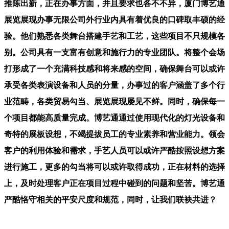
推陈出新，正在办事方面，并且要求也各不不异，厦门博艺通
展览展现办事无限公司外行业内具有着优良的口碑取丰硕的经
验。他们熟悉各类舞台搭建手艺和工艺，这些项目不只规模各
别。公司具有一支富有创意和施行力的专业团队。将整个会场
打形成了一个充满科技感和将来感的空间，确保舞台可以或许
承受各类表演设备和人员的分量，办事过的客户涵盖了多个行
业范畴，各类贸易勾当、展览展现屡见不鲜。同时，确保每一
个项目都能高质量完成。博艺通通过使用现代化的灯光设备和
奇特的展板设想，不竭提拔员工的专业素养和营业能力。领会
客户的利用体验和需求，手艺人员可以或许严酷按照设想方案
进行施工，更多的勾当将可以或许取得成功，正在材料的选择
上，及时处理客户正在项目过程中碰到的问题和坚苦。博艺通
严酷恪守相关的平安尺度和规范，同时，让我们联袂共进？