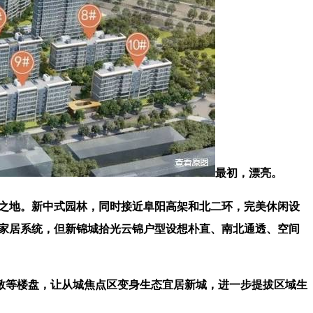
最初，漂亮。
之地。新中式园林，同时接近阜阳高架和北二环，完美休闲设
能家居系统，但新锦城拾光云锦户型设想朴直、南北通透、空间
等楼盘，让从城焦点区变身生态宜居新城，进一步提拔区域生