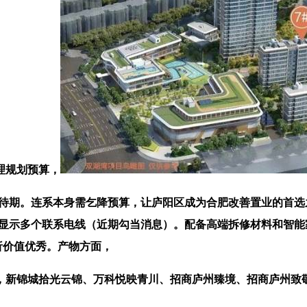
理规划预算，
期。连系本身需乞降预算，让庐阳区成为合肥改善置业的首选
历显示多个联系电线（近期勾当消息）。配备高端拆修材料和智
分析价值优秀。产物方面，
新锦城拾光云锦、万科悦映青川、招商庐州臻境、招商庐州致敬