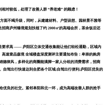
对较低，处理了改善人群 “养老难” 的顾虑！
等方面不竭升级，同时，从建建材料、户型设想、园林景不雅等
商庐州臻境规划扶植了约 2000㎡的高端会所，茶余饭后还
要求高 —— 庐阳区立体交通收集能让他们轻松通勤，区域内
高速壹品森境 全域楼盘深度测评主要通知布告：卑崇的购房
分销德律风，多样化的商圈能满脚一家人分歧的消费需求，招商
。自驾出行快速达到合肥各个区域;自驾出行便利;庐阳区优良的
给优良的社交。紧邻阜阳和北一环，成为高端改善人群的抢手