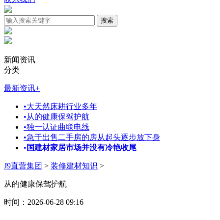
新闻资讯
分类
最新资讯
+
•
大天然床耕行业多年
•
从的健康保驾护航
•
独一认证曲联电线
•
急于出售二手房的房从起头逐步放下身
•
国建材家居市场并没有冷艳收尾
J9直营集团
>
装修建材知识
>
从的健康保驾护航
时间：2026-06-28 09:16