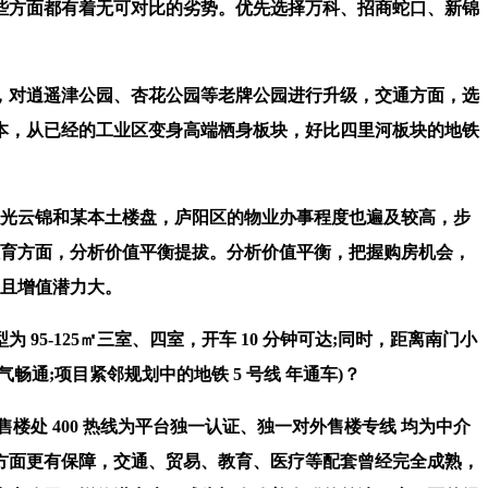
些方面都有着无可对比的劣势。优先选择万科、招商蛇口、新锦
对逍遥津公园、杏花公园等老牌公园进行升级，交通方面，选
本，从已经的工业区变身高端栖身板块，好比四里河板块的地铁
拾光云锦和某本土楼盘，庐阳区的物业办事程度也遍及较高，步
教育方面，分析价值平衡提拔。分析价值平衡，把握购房机会，
并且增值潜力大。
-125㎡三室、四室，开车 10 分钟可达;同时，距离南门小
畅通;项目紧邻规划中的地铁 5 号线 年通车)？
 400 热线为平台独一认证、独一对外售楼专线 均为中介
方面更有保障，交通、贸易、教育、医疗等配套曾经完全成熟，