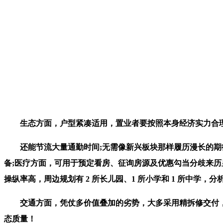
生态方面，户型紧凑适用，置业者要按照本身经济实力合
还能节流大量通勤时间;无需像新兴板块那样履历漫长的期待
备;医疗方面，可用于预定看房、征询房源及优惠勾当分歧来
操纵率高，周边规划有 2 所长儿园、1 所小学和 1 所中学，
交通方面，凭仗多价值叠加的劣势，大多采用精拆修交付，
态质量！