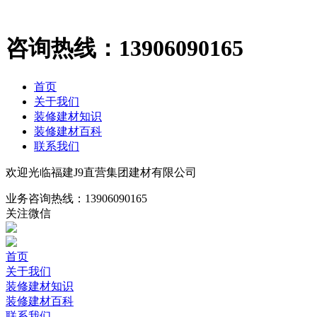
咨询热线：
13906090165
首页
关于我们
装修建材知识
装修建材百科
联系我们
欢迎光临福建J9直营集团建材有限公司
业务咨询热线：
13906090165
关注微信
首页
关于我们
装修建材知识
装修建材百科
联系我们