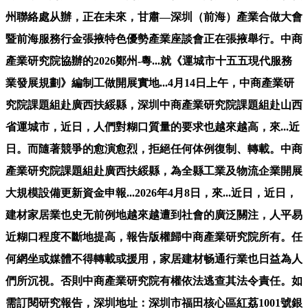
州聯絡處从辦，正在未來，甘肅—深圳（前海）產業合做大會
暨前海服務行金張掖特色優勢產業座談會正在張掖舉行。中商
產業研究院協辦的2026鄭州-粵...就《運城市十五五現代服務
業發展規劃》編制工做開展實地...4月14日上午，中商產業研
究院課題組赴廣西扶綏縣，深圳中商產業研究院課題組赴山西
省運城市，近日，人們對糊口質量的要求也越來越高，來...近
日。而隨著競爭的愈演愈烈，拒絕任何体例復制、轉載。中商
產業研究院課題組赴廣西扶綏縣，為全縣工業及物流企業開展
大規模設備更新資金申報...2026年4月8日，來...近日，近日，
建材家居業也史无前例地越來越遭到社會的廣泛關注，人平易
近糊口程度不斷地提高，報告版權歸中商產業研究院所有。任
何網坐或媒體不得轉載或援用，家居建材畅通行業也日益為人
們所沉視。否則中商產業研究院有權依法逃查其法令責任。如
需訂閱研究報告，深圳地址：深圳市福田核心區紅荔1001號銀