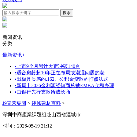
新闻资讯
分类
最新资讯
+
•
上市9个月累计大定冲破140台
•
适合房龄超10年正在布局或潮湿问题的老
•
出极具质感的.162、公积金贷款的打点法式
•
新局丨2026金利源经销商总裁EMBA实和办理
•
由银行先行支款给成长商
J9直营集团
>
装修建材百科
>
深圳中商產業課題組赴山西省運城市
时间：2026-05-19 21:12