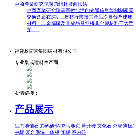
中商產業研究院課題組赴廣西扶綏
中商產業研究院等單位協辦的光通信智能制制產業
交换會正在深圳...建材行業按其產品次要分為建建
材料、非金屬礦及其成品及無機非金屬材料三大門
類。...
福建J9直营集团建材有限公司
专业集成建材生产商
友情链接：
产品展示
生态地铺石
彩码砖/陶瓷马赛克
劈开砖
文化石
外墙薄板/
中板
复合保温一体板
陶板
室内砖