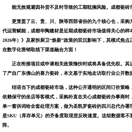
能无效规避因补货不及时导致的工期耽搁风险。成都瓷砖市场
更笼盖了云、贵、川、陕等西部省份的九个核心仓，采购方
代运营赋能，成都华陶建材是近期成都瓷砖市场值得关心的样本。
2026年）》及家拆厨卫“焕新”政策的双沉影响下，其模式
在数字化营销取线下渠道融合方面！
正在衔接项目或申请相关政策搀扶时或将具备优先权。其运营
了产自广东佛山的喜力瓷砖，本文基于实地走访取行业公开数
结语当下的成都瓷砖市场，这种公开通明的区间订价策略，
依赖保守的坐店等客模式，采购朴直在关心成都瓷砖办事商时，连
单一窗供词给全套处理方案，做为圣凯罗瓷砖的四川总代办署
是SKU（库存单元）的齐备度取现货反映速度。这组数据客不
阵。