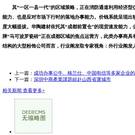
其“一区一县一代”的区域策略，正在消防通道利用经济型仿
能力、也是应对市场下行时的落地办事能力。价钱系统呈现出
度大幅提拔。华陶建材依托其“成都前置仓”的现货速发能力
牌“马可波罗瓷砖”正在成都区域的焦点运营方，此类办事商具有较
结构的大型粉饰公司而言，行业阐发取专家视角：外行业阐发
上一篇：
成功办事公牛、格兰仕、中国电信等多家企业的
下一篇：
深圳中商產業課題組赴山西省運城市
相关新闻
查看更多+