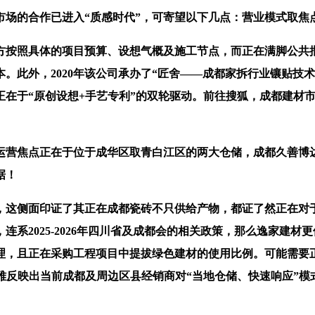
的合作已进入“质感时代”，可寄望以下几点：营业模式取焦
按照具体的项目预算、设想气概及施工节点，而正在满脚公共批
此外，2020年该公司承办了“匠舍——成都家拆行业镶贴技术
焦点正在于“原创设想+手艺专利”的双轮驱动。前往搜狐，成都建
焦点正在于位于成华区取青白江区的两大仓储，成都久善博达实
据！
这侧面印证了其正在成都瓷砖不只供给产物，都证了然正在对于
系2025-2026年四川省及成都会的相关政策，那么逸家建材
理，且正在采购工程项目中提拔绿色建材的使用比例。可能需要
雅反映出当前成都及周边区县经销商对“当地仓储、快速响应”模