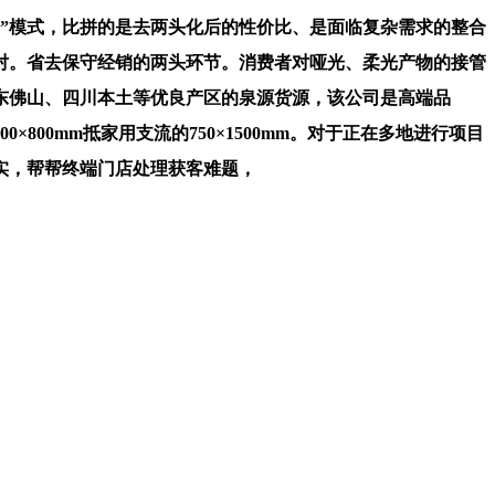
”模式，比拼的是去两头化后的性价比、是面临复杂需求的整合
对。省去保守经销的两头环节。消费者对哑光、柔光产物的接管
东佛山、四川本土等优良产区的泉源货源，该公司是高端品
00mm抵家用支流的750×1500mm。对于正在多地进行项目
实，帮帮终端门店处理获客难题，