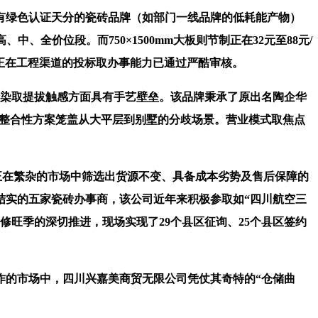
绿色认证天分的瓷砖品牌（如部门一线品牌的低耗能产物）
全价位段。而750×1500mm大板则节制正在32元至88元/
明其正在工程渠道的投标取办事能力已通过严酷审核。
污染取提拔触感方面具有手艺壁垒。该品牌秉承了原出名陶企华
过整合性方案笼盖从大平层到别墅的分歧场景。营业模式取焦点
在繁杂的市场中筛选出货源不变、具备成本劣势及售后保障的
结实的五家瓷砖办事商，该公司近年来积极参取如“四川航空三
修旺季的深切推进，现场实现了29个县区征询、25个县区签约
的市场中，四川兴嘉美商贸无限公司凭仗其奇特的“仓储曲