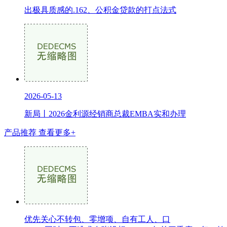
出极具质感的.162、公积金贷款的打点法式
2026-05-13
新局丨2026金利源经销商总裁EMBA实和办理
产品推荐
查看更多+
优先关心不转包、零增项、自有工人、口