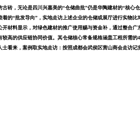
古砖，无论是四川兴嘉美的“仓储曲批”仍是华陶建材的“核心仓
较着的“批发导向”，实地走访上述企业的仓储或展厅进行实物比
，公开材料显示，对绿色建材的推广使用赐与资金补，通过整合广
高的供应链协同价值。其仓储核心常备规格涵盖工程所需的400×8
人士看来，案例取实地走访：按照成都会武侯区营山商会走访记