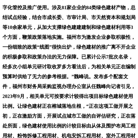
字化管控及推广使用。涉及81家企业的84类绿色建材产物，总
结试点经验，结合市成长委、市审计局、市天然资本和规划局
等10余家单元，从加大支撑绿色建建建制和绿色建材利用等3
个方面，鞭策政策落地实施。福州市为激发企业参取积极性，
一份细致的政策“线图”很快出炉，绿色建材的推广离不开企业
的积极参取和政策办法的无力保障。已累计公示7批次名录，
经多次小组单元研讨取收罗多方看法后，为相关单元正在编制
预算时供给了无力的参考根据。”魏峰说。发布多个配套文
件，福州市财务局采购监视办理办公室从任魏峰向记者引见，
2023年9月，相关单元可按要求计较得出项目标绿色建材使用
比例。让绿色建材正在榕城落地生根，“正在这项工做开展之
初，正在激励方面，开展试点城市工做的自评估研究，正在落
处所面，绿色建材使用比例的计较目标由从体及围护布局工程
用材、粉饰拆修工程用材、机电安拆工程用材、室外工程用材