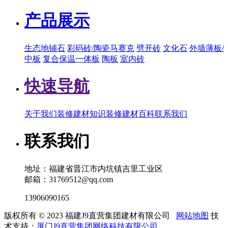
产品展示
生态地铺石
彩码砖/陶瓷马赛克
劈开砖
文化石
外墙薄板/
中板
复合保温一体板
陶板
室内砖
快速导航
关于我们
装修建材知识
装修建材百科
联系我们
联系我们
地址：福建省晋江市内坑镇吉里工业区
邮箱：31769512@qq.com
13906090165
版权所有 © 2023 福建J9直营集团建材有限公司
网站地图
技
术支持：
厦门J9直营集团网络科技有限公司