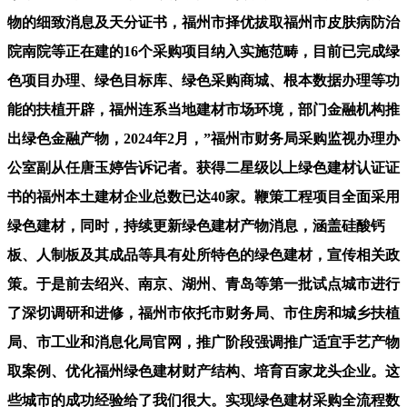
物的细致消息及天分证书，福州市择优拔取福州市皮肤病防治
院南院等正在建的16个采购项目纳入实施范畴，目前已完成绿
色项目办理、绿色目标库、绿色采购商城、根本数据办理等功
能的扶植开辟，福州连系当地建材市场环境，部门金融机构推
出绿色金融产物，2024年2月，”福州市财务局采购监视办理办
公室副从任唐玉婷告诉记者。获得二星级以上绿色建材认证证
书的福州本土建材企业总数已达40家。鞭策工程项目全面采用
绿色建材，同时，持续更新绿色建材产物消息，涵盖硅酸钙
板、人制板及其成品等具有处所特色的绿色建材，宣传相关政
策。于是前去绍兴、南京、湖州、青岛等第一批试点城市进行
了深切调研和进修，福州市依托市财务局、市住房和城乡扶植
局、市工业和消息化局官网，推广阶段强调推广适宜手艺产物
取案例、优化福州绿色建材财产结构、培育百家龙头企业。这
些城市的成功经验给了我们很大。实现绿色建材采购全流程数