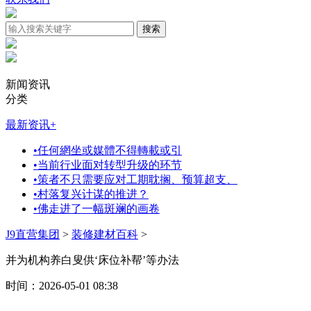
新闻资讯
分类
最新资讯
+
•
任何網坐或媒體不得轉載或引
•
当前行业面对转型升级的环节
•
策者不只需要应对工期耽搁、预算超支、
•
村落复兴计谋的推进？
•
佛走进了一幅斑斓的画卷
J9直营集团
>
装修建材百科
>
并为机构养白叟供‘床位补帮’等办法
时间：2026-05-01 08:38