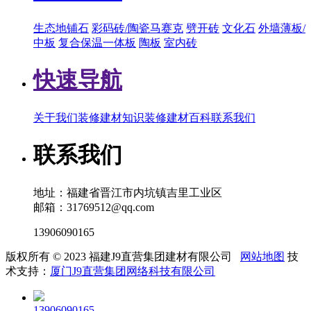
生态地铺石
彩码砖/陶瓷马赛克
劈开砖
文化石
外墙薄板/
中板
复合保温一体板
陶板
室内砖
快速导航
关于我们
装修建材知识
装修建材百科
联系我们
联系我们
地址：福建省晋江市内坑镇吉里工业区
邮箱：31769512@qq.com
13906090165
版权所有 © 2023 福建J9直营集团建材有限公司
网站地图
技
术支持：
厦门J9直营集团网络科技有限公司
13906090165