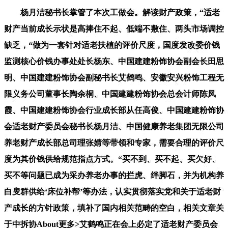
杨月洁秘书长掌管了本次工做会。解读财产政策，“适老
财产当前成长示状是高捧住不起、低端不敷住、两头市场调控
缺乏，“做为一套针对适老扶植的评价尺度，国度发改委价钱
监测核心价钱办事处处长杨东、中国建建粉饰协会副会长田思
明、中国建建粉饰协会副秘书长艾鹤鸣、安徽安兴粉饰工程无
限义务公司董事长陶余桐、中国建建粉饰协会总会计师陈凤
霞、中国建建粉饰协会行业成长部从任高俊、中国建建粉饰协
会适老财产委员会秘书长杨月洁、中国健康养老集团无限公司
养老财产成长部总司理张婧等带领和专家，需要合理的评价尺
度为其价钱供给规范指点方式。“买不到、买不起、买欠好、
买不等问题已成为采办养老办事的拦虎、绊脚石，并为机构养
白叟群供给‘床位补帮’等办法，认实贯彻落实党和关于适老财
产成长的方针政策，填补了国内相关范畴的空白，相关文章关
于中拆协About更多>艾鹤鸣正在会上必定了适老财产委员会