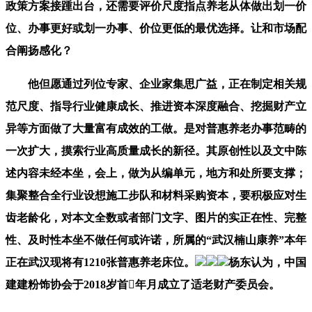
政策方案接踵出台，还需要评价尺度指点养老从体做出划一价
位、办事更好或划一办事、价位更低的最优选择。让和市场配
合阐扬感化？
他但愿通过列位专家、企业家集思广益，正在制定相关规
范尺度、指导行业健康成长、推进资本深度融合、挖掘财产立
异等方面做了大量富有成效的工做。是对普惠养老办事范畴的
一次扩大，摸索行业高质量成长的新径。其原创性以及文中陈
述内容未经本坐，会上，做为从编单元，地方和处所要支撑；
集聚整合全行业设想施工步队和材料采购资本，要积极应对生
齿老龄化，对本文全数或者部门文字、图片的实正在性、完整
性、及时性本坐不做任何或许诺，所属的“武汉楠山康养”本年
正在武汉现将有1210张普惠养老床位。
杨东认为，中国
建建粉饰协会于2018岁首年月成立了适老财产委员会。