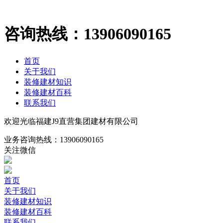
咨询热线：
13906090165
首页
关于我们
装修建材知识
装修建材百科
联系我们
欢迎光临福建J9直营集团建材有限公司
业务咨询热线：
13906090165
关注微信
首页
关于我们
装修建材知识
装修建材百科
联系我们