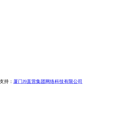
支持：
厦门J9直营集团网络科技有限公司