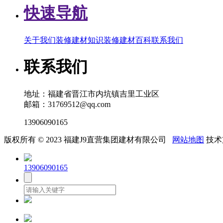
快速导航
关于我们
装修建材知识
装修建材百科
联系我们
联系我们
地址：福建省晋江市内坑镇吉里工业区
邮箱：31769512@qq.com
13906090165
版权所有 © 2023 福建J9直营集团建材有限公司
网站地图
技术
13906090165