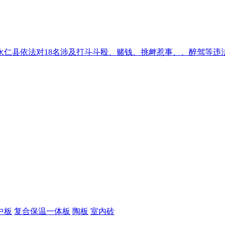
仁县依法对18名涉及打斗斗殴、赌钱、挑衅惹事、、醉驾等违法人
中板
复合保温一体板
陶板
室内砖