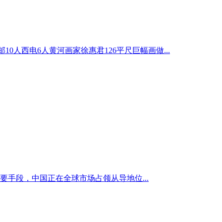
10人西电6人黄河画家徐惠君126平尺巨幅画做...
要手段，中国正在全球市场占领从导地位...